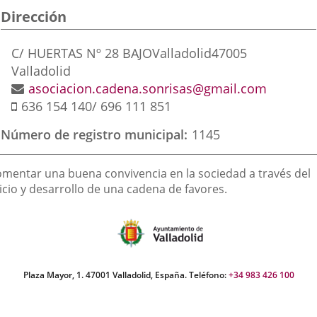
Dirección
aplicación
aplicación
aplic
externa.
externa.
exte
Dirección
C/ HUERTAS Nº 28 BAJO
Valladolid
47005
postal
Valladolid
Dirección
asociacion.cadena.sonrisas@gmail.com
Móvil
de
636 154 140/ 696 111 851
correo
Número de registro municipal
1145
electrónico
inalidad
omentar una buena convivencia en la sociedad a través del
e
icio y desarrollo de una cadena de favores.
a
sociación
Plaza Mayor, 1. 47001 Valladolid, España. Teléfono:
+34 983 426 100