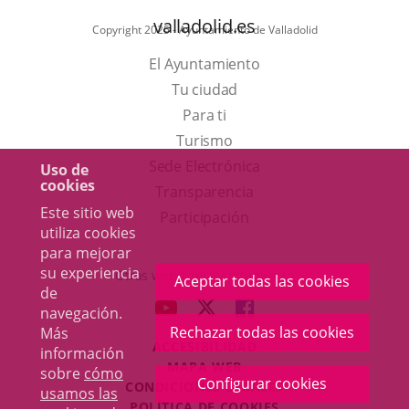
valladolid.es
Copyright 2025 - Ayuntamiento de Valladolid
El Ayuntamiento
Tu ciudad
Para ti
Este
Turismo
enlace
Enlace
Sede Electrónica
Uso de
cookies
se
a
Transparencia
Este sitio web
abrirá
una
Participación
utiliza cookies
en
aplicación
para mejorar
una
externa.
su experiencia
Otras webs del Ayuntamiento
Aceptar todas las cookies
de
ventana
aderSocial
ENLACE
ENLACE
ENLACE
navegación.
nueva.
A
A
A
Rechazar todas las cookies
Más
ACCESIBILIDAD
UNA
UNA
UNA
información
MAPA WEB
sobre
cómo
APLICACIÓN
APLICACIÓN
APLICACIÓN
Configurar cookies
r
CONDICIONES LEGALES
usamos las
EXTERNA.
EXTERNA.
EXTERNA.
POLÍTICA DE COOKIES