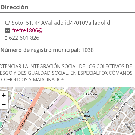
Dirección
aplicación
aplicación
aplic
externa.
externa.
exte
Dirección
C/ Soto, 51, 4º A
Valladolid
47010
Valladolid
postal
Dirección
frefre1806@
Móvil
de
622 601 826
correo
Número de registro municipal
1038
electrónico
inalidad
OTENCIAR LA INTEGRACIÓN SOCIAL DE LOS COLECTIVOS DE
e
IESGO Y DESIGUALDAD SOCIAL, EN ESPECIALTOXICÓMANOS,
LCOHÓLICOS Y MARGINADOS.
a
sociación
Dónde
ltar
+
apa
stamos?
−