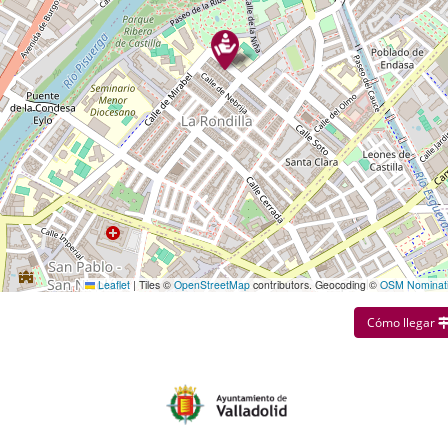
Leaflet
|
Tiles ©
OpenStreetMap
contributors. Geocoding ©
OSM Nominat
Cómo llegar