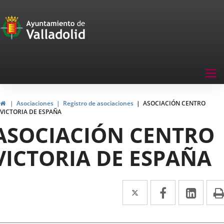
Portal
Saltar al contenido
de
Participación
Menu
Tog
navegación
nav
Participación
Inicio
Asociaciones
Registro de asociaciones
ASOCIACIÓN CENTRO
VICTORIA DE ESPAÑA
ASOCIACIÓN CENTRO
VICTORIA DE ESPAÑA
Twitter
Enlace
Facebook
Enlace
Link
Enla
a
a
a
una
una
una