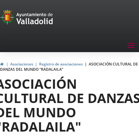
Portal
Saltar al contenido
de
Participación
Menu
Tog
navegación
nav
Participación
Inicio
Asociaciones
Registro de asociaciones
ASOCIACIÓN CULTURAL DE
DANZAS DEL MUNDO "RADALAILA"
ASOCIACIÓN
CULTURAL DE DANZA
DEL MUNDO
"RADALAILA"