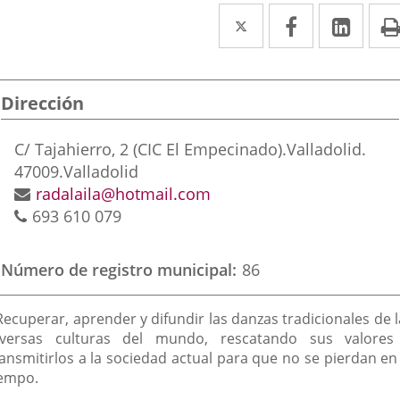
Twitter
Enlace
Facebook
Enlace
Link
Enla
a
a
a
una
una
una
Dirección
aplicación
aplicación
aplic
externa.
externa.
exte
Dirección
C/ Tajahierro, 2 (CIC El Empecinado).
Valladolid.
postal
47009.
Valladolid
Dirección
radalaila@hotmail.com
Teléfonos
de
693 610 079
correo
electrónico
Número de registro municipal
86
inalidad
Recuperar, aprender y difundir las danzas tradicionales de 
e
iversas culturas del mundo, rescatando sus valores
ransmitirlos a la sociedad actual para que no se pierdan en 
a
iempo.
sociación