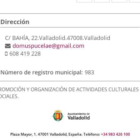
a
a
a
una
una
una
Dirección
aplicación
aplicación
aplic
externa.
externa.
exte
Dirección
C/ BAHÍA, 22.
Valladolid.
47008.
Valladolid
postal
Dirección
domuspucelae@gmail.com
Móvil
de
608 419 228
correo
electrónico
Número de registro municipal
983
inalidad
ROMOCIÓN Y ORGANIZACIÓN DE ACTIVIDADES CULTURALES 
e
OCIALES.
a
sociación
Plaza Mayor, 1. 47001 Valladolid, España. Teléfono:
+34 983 426 100