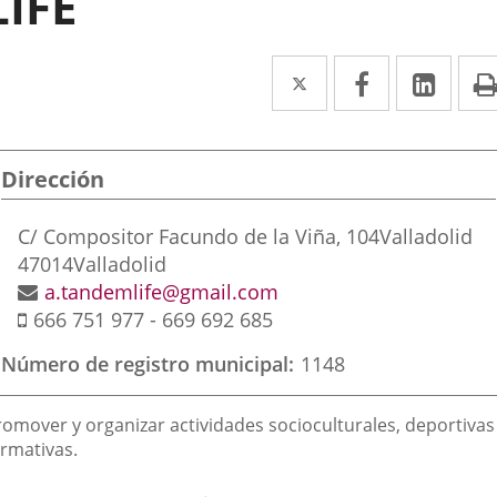
LIFE
Twitter
Enlace
Facebook
Enlace
Link
Enla
a
a
a
una
una
una
Dirección
aplicación
aplicación
aplic
externa.
externa.
exte
Dirección
C/ Compositor Facundo de la Viña, 104
Valladolid
postal
47014
Valladolid
Dirección
a.tandemlife@gmail.com
Móvil
de
666 751 977 - 669 692 685
correo
Número de registro municipal
1148
electrónico
inalidad
romover y organizar actividades socioculturales, deportivas
e
ormativas.
a