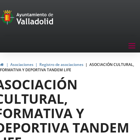
Portal
Saltar al contenido
de
Participación
Menu
Tog
navegación
nav
Participación
Inicio
Asociaciones
Registro de asociaciones
ASOCIACIÓN CULTURAL,
FORMATIVA Y DEPORTIVA TANDEM LIFE
ASOCIACIÓN
CULTURAL,
FORMATIVA Y
DEPORTIVA TANDEM