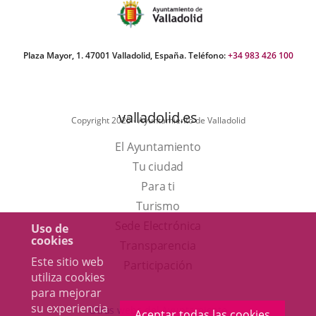
sociación
Plaza Mayor, 1. 47001 Valladolid, España. Teléfono:
+34 983 426 100
valladolid.es
Copyright 2025 - Ayuntamiento de Valladolid
El Ayuntamiento
Tu ciudad
Para ti
Este
Turismo
enlace
Enlace
Sede Electrónica
Uso de
cookies
se
a
Transparencia
Este sitio web
abrirá
una
Participación
utiliza cookies
en
aplicación
para mejorar
una
externa.
su experiencia
Otras webs del Ayuntamiento
Aceptar todas las cookies