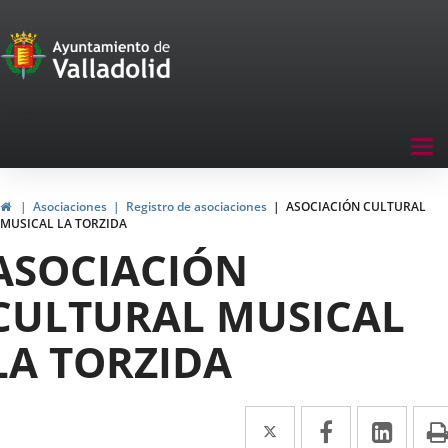
Portal
Saltar al contenido
de
Participación
Menu
Tog
navegación
nav
Participación
Inicio
Asociaciones
Registro de asociaciones
ASOCIACIÓN CULTURAL
MUSICAL LA TORZIDA
ASOCIACIÓN
CULTURAL MUSICAL
LA TORZIDA
Twitter
Enlace
Facebook
Enlace
Link
Enla