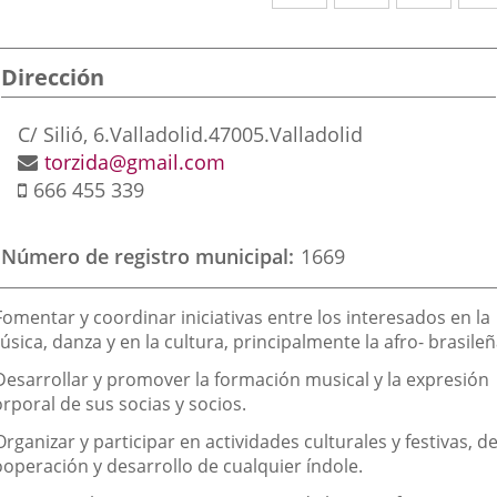
a
a
a
una
una
una
Dirección
aplicación
aplicación
aplic
externa.
externa.
exte
Dirección
C/ Silió, 6.
Valladolid.
47005.
Valladolid
postal
Dirección
torzida@gmail.com
Móvil
de
666 455 339
correo
electrónico
Número de registro municipal
1669
inalidad
Fomentar y coordinar iniciativas entre los interesados en la
e
sica, danza y en la cultura, principalmente la afro- brasileñ
a
 Desarrollar y promover la formación musical y la expresión
sociación
rporal de sus socias y socios.
Organizar y participar en actividades culturales y festivas, d
ooperación y desarrollo de cualquier índole.