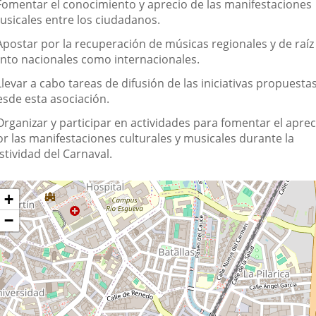
 Fomentar el conocimiento y aprecio de las manifestaciones
usicales entre los ciudadanos.
 Apostar por la recuperación de músicas regionales y de raíz
anto nacionales como internacionales.
Llevar a cabo tareas de difusión de las iniciativas propuesta
esde esta asociación.
Organizar y participar en actividades para fomentar el aprec
or las manifestaciones culturales y musicales durante la
stividad del Carnaval.
Dónde
ltar
+
apa
stamos?
−