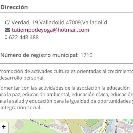
Dirección
aplicación
aplicación
aplic
externa.
externa.
exte
Dirección
C/ Verdad, 19.
Valladolid.
47009.
Valladolid
postal
Dirección
tutiempodeyoga@hotmail.com
Móvil
de
622 448 488
correo
electrónico
Número de registro municipal
1710
inalidad
 Promoción de activades culturales orientadas al crecimient
e
desarrollo personal.
a
 Fomentar con las actividades de la asociación la educación
sociación
ara la paz, educación ambiental, educación cívica, educació
ara la salud y educación para la igualdad de oportunidades 
 integración social.
Dónde
ltar
+
apa
stamos?