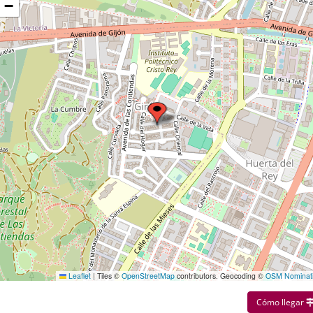
−
Leaflet
|
Tiles ©
OpenStreetMap
contributors. Geocoding ©
OSM Nominat
Cómo llegar