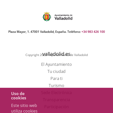
Plaza Mayor, 1. 47001 Valladolid, España. Teléfono:
+34 983 426 100
valladolid.es
Copyright 2025 - Ayuntamiento de Valladolid
El Ayuntamiento
Tu ciudad
Para ti
Este
Turismo
enlace
Enlace
Sede Electrónica
Uso de
cookies
se
a
Transparencia
Este sitio web
abrirá
una
Participación
utiliza cookies