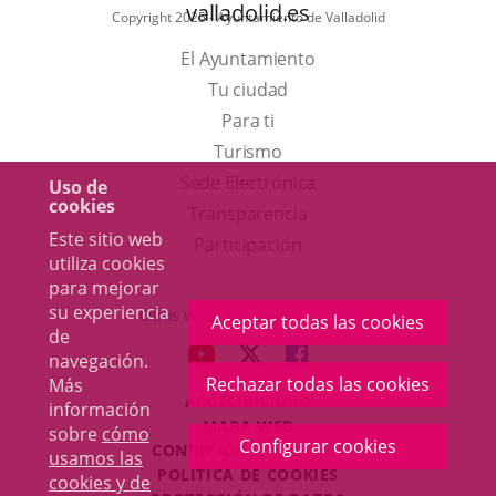
valladolid.es
Copyright 2025 - Ayuntamiento de Valladolid
El Ayuntamiento
Tu ciudad
Para ti
Este
Turismo
enlace
Enlace
Sede Electrónica
Uso de
cookies
se
a
Transparencia
Este sitio web
abrirá
una
Participación
utiliza cookies
en
aplicación
para mejorar
una
externa.
su experiencia
Otras webs del Ayuntamiento
Aceptar todas las cookies
de
ventana
aderSocial
ENLACE
ENLACE
ENLACE
navegación.
nueva.
A
A
A
Rechazar todas las cookies
Más
ACCESIBILIDAD
UNA
UNA
UNA
información
MAPA WEB
sobre
cómo
APLICACIÓN
APLICACIÓN
APLICACIÓN
Configurar cookies
r
CONDICIONES LEGALES
usamos las
EXTERNA.
EXTERNA.
EXTERNA.
POLÍTICA DE COOKIES
cookies y de