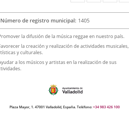
a
a
a
una
una
una
Número de registro municipal
1405
aplicación
aplicación
aplic
externa.
externa.
exte
inalidad
 Promover la difusión de la música reggae en nuestro país.
e
Favorecer la creación y realización de actividades musicales,
a
tísticas y culturales.
sociación
Ayudar a los músicos y artistas en la realización de sus
tividades.
Plaza Mayor, 1. 47001 Valladolid, España. Teléfono:
+34 983 426 100