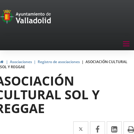
Portal
Saltar al contenido
de
Participación
Menu
Tog
navegación
nav
Participación
Inicio
Asociaciones
Registro de asociaciones
ASOCIACIÓN CULTURAL
SOL Y REGGAE
ASOCIACIÓN
CULTURAL SOL Y
REGGAE
Twitter
Enlace
Facebook
Enlace
Link
Enla