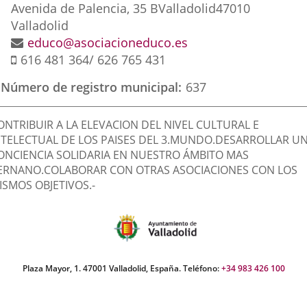
externa.
externa.
exte
Dirección
Avenida de Palencia, 35 B
Valladolid
47010
postal
Valladolid
Dirección
educo@asociacioneduco.es
Móvil
de
616 481 364/ 626 765 431
correo
Número de registro municipal
637
electrónico
inalidad
ONTRIBUIR A LA ELEVACION DEL NIVEL CULTURAL E
e
NTELECTUAL DE LOS PAISES DEL 3.MUNDO.DESARROLLAR U
ONCIENCIA SOLIDARIA EN NUESTRO ÁMBITO MAS
a
ERNANO.COLABORAR CON OTRAS ASOCIACIONES CON LOS
sociación
ISMOS OBJETIVOS.-
Plaza Mayor, 1. 47001 Valladolid, España. Teléfono:
+34 983 426 100