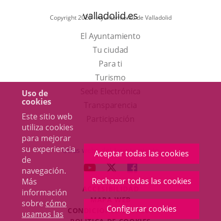
valladolid.es
Copyright 2025 - Ayuntamiento de Valladolid
El Ayuntamiento
Tu ciudad
Para ti
Este
Turismo
enlace
Enlace
Sede Electrónica
Uso de
cookies
se
a
Transparencia
Este sitio web
abrirá
una
Participación
utiliza cookies
en
aplicación
para mejorar
una
externa.
su experiencia
Otras webs del Ayuntamiento
Aceptar todas las cookies
de
ventana
aderSocial
ENLACE
ENLACE
ENLACE
navegación.
nueva.
A
A
A
Rechazar todas las cookies
Más
ACCESIBILIDAD
UNA
UNA
UNA
información
MAPA WEB
sobre
cómo
APLICACIÓN
APLICACIÓN
APLICACIÓN
Configurar cookies
r
CONDICIONES LEGALES
usamos las
EXTERNA.
EXTERNA.
EXTERNA.