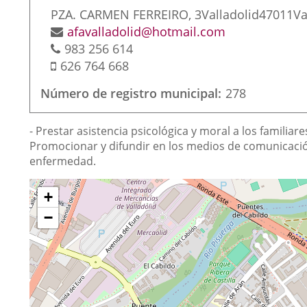
Dirección
PZA. CARMEN FERREIRO, 3
Valladolid
47011
Va
postal
Dirección
afavalladolid@hotmail.com
Teléfonos
de
983 256 614
Móvil
correo
626 764 668
electrónico
Número de registro municipal
278
Finalidad
- Prestar asistencia psicológica y moral a los familiar
de
Promocionar y difundir en los medios de comunicación 
enfermedad.
la
asociación
¿Dónde
Saltar
+
mapa
estamos?
−