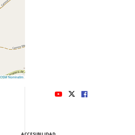
OSM Nominatim
avaHeaderSocial
ENLACE
ENLACE
ENLACE
A
A
A
UNA
UNA
UNA
APLICACIÓN
APLICACIÓN
APLICACIÓN
EXTERNA.
EXTERNA.
EXTERNA.
Menú
ACCESIBILIDAD