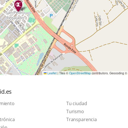
Leaflet
|
Tiles ©
OpenStreetMap
contributors. Geocoding ©
id.es
amiento
Tu ciudad
Este
Turismo
Enlace
enlace
trónica
Transparencia
a
se
ción