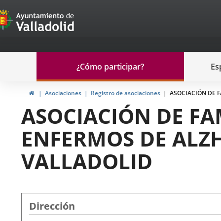
Portal
Saltar al contenido
de
Participación
Menu
¿Cómo participar?
Es
navegación
Participación
Inicio
Asociaciones
Registro de asociaciones
ASOCIACIÓN DE 
ASOCIACIÓN DE FA
ENFERMOS DE ALZ
VALLADOLID
Dirección