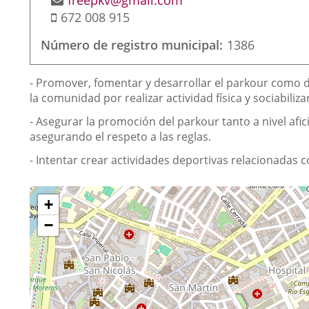
freepkv@gmail.com
Móvil
de
672 008 915
correo
Número de registro municipal
1386
electrónico
Finalidad
- Promover, fomentar y desarrollar el parkour como d
de
la comunidad por realizar actividad física y sociabiliz
la
- Asegurar la promoción del parkour tanto a nivel af
asociación
asegurando el respeto a las reglas.
- Intentar crear actividades deportivas relacionadas 
¿Dónde
Saltar
+
mapa
estamos?
−