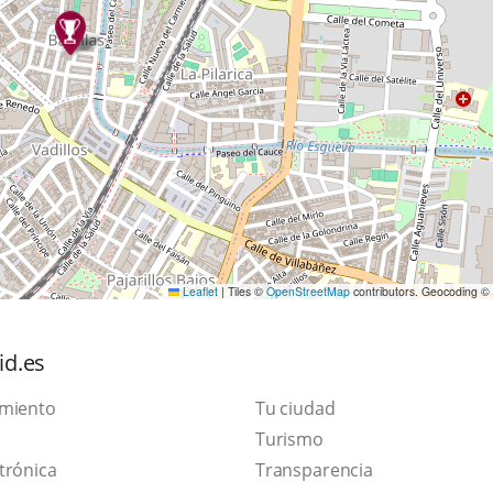
Leaflet
|
Tiles ©
OpenStreetMap
contributors. Geocoding ©
id.es
amiento
Tu ciudad
Este
Turismo
Enlace
enlace
trónica
Transparencia