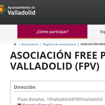
Portal
Saltar al contenido
de
Participación
Menu
¿Cómo participar?
Es
navegación
Participación
Inicio
Asociaciones
Registro de asociaciones
ASOCIACIÓN FREE
ASOCIACIÓN FREE
VALLADOLID (FPV)
Dirección
Dirección
Plaza Batallas, 10
Valladolid
47005
Valladolid
postal
Dirección