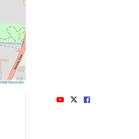
OSM Nominatim
avaHeaderSocial
ENLACE
ENLACE
ENLACE
A
A
A
UNA
UNA
UNA
APLICACIÓN
APLICACIÓN
APLICACIÓN
EXTERNA.
EXTERNA.
EXTERNA.