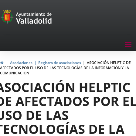
Portal
Saltar al contenido
de
Participación
Menu
Tog
navegación
nav
Participación
Inicio
Asociaciones
Registro de asociaciones
ASOCIACIÓN HELPTIC DE
AFECTADOS POR EL USO DE LAS TECNOLOGÍAS DE LA INFORMACIÓN Y LA
COMUNICACIÓN
ASOCIACIÓN HELPTIC
DE AFECTADOS POR E
USO DE LAS
TECNOLOGÍAS DE LA