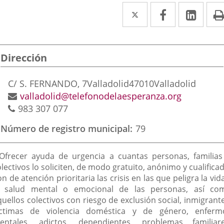
Twitter
Enlace
Facebook
Enlace
Link
Enla
a
a
a
una
una
una
Dirección
aplicación
aplicación
aplic
externa.
externa.
exte
Dirección
C/ S. FERNANDO, 7
Valladolid
47010
Valladolid
postal
Dirección
valladolid@telefonodelaesperanza.org
Teléfonos
de
983 307 077
correo
Número de registro municipal
79
electrónico
inalidad
 Ofrecer ayuda de urgencia a cuantas personas, familias
e
lectivos lo soliciten, de modo gratuito, anónimo y cualifica
n de atención prioritaria las crisis en las que peligra la vid
a
a salud mental o emocional de las personas, así co
sociación
uellos colectivos con riesgo de exclusión social, inmigrant
íctimas de violencia doméstica y de género, enferm
entales, adictos, dependientes, problemas familiare