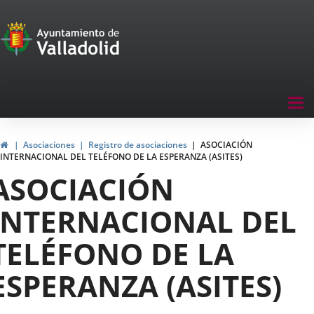
Portal
Saltar al contenido
de
Participación
Menu
Tog
navegación
nav
Participación
Inicio
Asociaciones
Registro de asociaciones
ASOCIACIÓN
INTERNACIONAL DEL TELÉFONO DE LA ESPERANZA (ASITES)
ASOCIACIÓN
INTERNACIONAL DEL
TELÉFONO DE LA
ESPERANZA (ASITES)