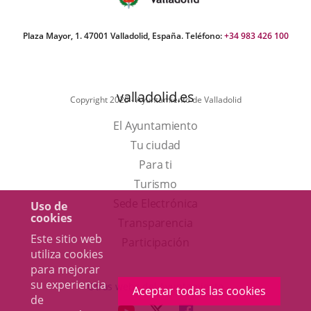
Plaza Mayor, 1. 47001 Valladolid, España. Teléfono:
+34 983 426 100
valladolid.es
Copyright 2025 - Ayuntamiento de Valladolid
El Ayuntamiento
Tu ciudad
Para ti
Este
Turismo
enlace
Enlace
Sede Electrónica
Uso de
cookies
se
a
Transparencia
Este sitio web
abrirá
una
Participación
utiliza cookies
en
aplicación
para mejorar
una
externa.
su experiencia
Otras webs del Ayuntamiento
Aceptar todas las cookies
de
ventana
aderSocial
ENLACE
ENLACE
ENLACE