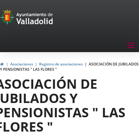
Portal
Saltar al contenido
de
Participación
Menu
Tog
navegación
nav
Participación
Inicio
Asociaciones
Registro de asociaciones
ASOCIACIÓN DE JUBILADOS
Y PENSIONISTAS " LAS FLORES "
ASOCIACIÓN DE
JUBILADOS Y
PENSIONISTAS " LAS
FLORES "