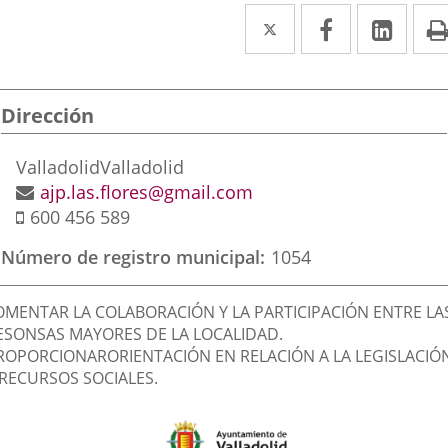
Twitter
Enlace
Facebook
Enlace
Link
Enla
a
a
a
una
una
una
Dirección
aplicación
aplicación
aplic
externa.
externa.
exte
Dirección
Valladolid
Valladolid
postal
Dirección
ajp.las.flores@gmail.com
Móvil
de
600 456 589
correo
Número de registro municipal
1054
electrónico
inalidad
OMENTAR LA COLABORACIÓN Y LA PARTICIPACIÓN ENTRE LA
e
ESONSAS MAYORES DE LA LOCALIDAD.
ROPORCIONARORIENTACIÓN EN RELACIÓN A LA LEGISLACIÓ
a
 RECURSOS SOCIALES.
sociación