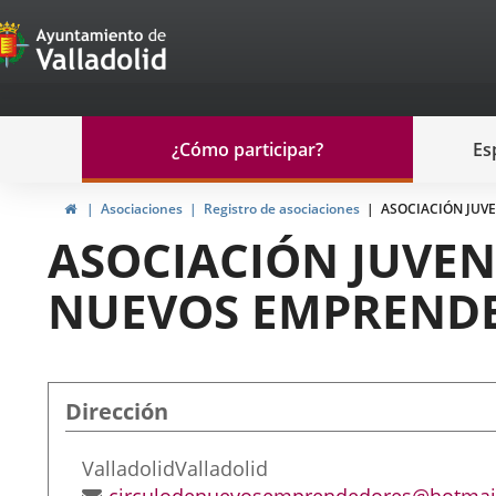
Portal
Saltar al contenido
de
Participación
Menu
¿Cómo participar?
Es
navegación
Participación
Inicio
Asociaciones
Registro de asociaciones
ASOCIACIÓN JUV
ASOCIACIÓN JUVEN
NUEVOS EMPREND
Dirección
Dirección
Valladolid
Valladolid
postal
Dirección