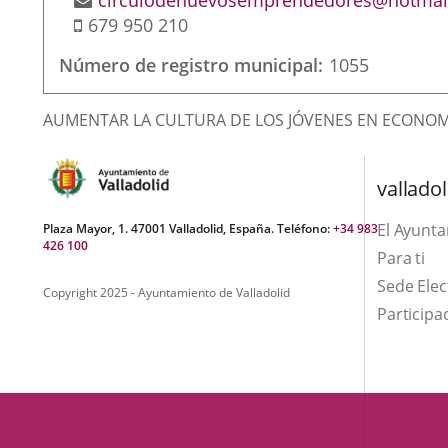
circulodenuevosemprendedores@hotmai
Móvil
de
679 950 210
correo
Número de registro municipal
1055
electrónico
Finalidad
AUMENTAR LA CULTURA DE LOS JÓVENES EN ECONOMÍ
de
la
valladol
asociación
El Ayunt
Plaza Mayor, 1. 47001 Valladolid, España. Teléfono:
+34 983
426 100
Para ti
Sede Elec
Copyright 2025 - Ayuntamiento de Valladolid
Participa