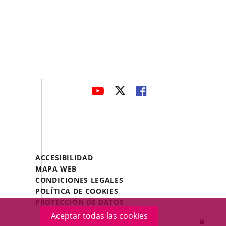
avaHeaderSocial
ENLACE
ENLACE
ENLACE
A
A
A
UNA
UNA
UNA
APLICACIÓN
APLICACIÓN
APLICACIÓN
EXTERNA.
EXTERNA.
EXTERNA.
Menú
ACCESIBILIDAD
Legal
MAPA WEB
Footer
CONDICIONES LEGALES
POLÍTICA DE COOKIES
PROTECCIÓN DE DATOS
Aceptar todas las cookies
Inicia