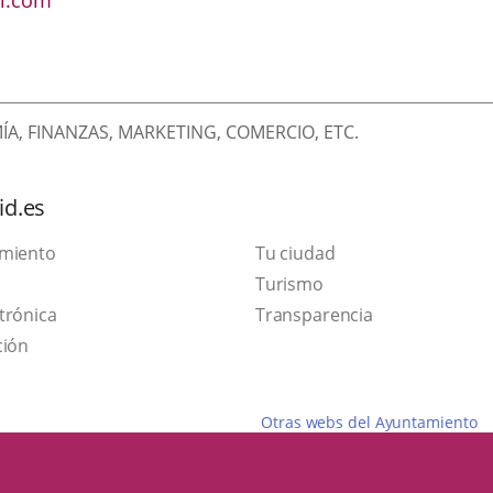
l.com
A, FINANZAS, MARKETING, COMERCIO, ETC.
id.es
amiento
Tu ciudad
Este
Turismo
Enlace
enlace
trónica
Transparencia
a
se
ción
una
abrirá
aplicación
en
Otras webs del Ayuntamiento
externa.
una
ventana