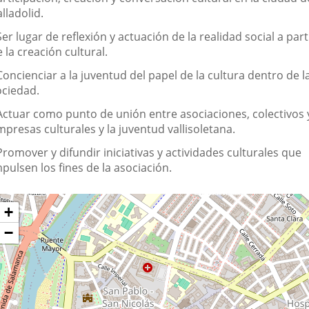
lladolid.
Ser lugar de reflexión y actuación de la realidad social a part
 la creación cultural.
Concienciar a la juventud del papel de la cultura dentro de l
ociedad.
 Actuar como punto de unión entre asociaciones, colectivos 
presas culturales y la juventud vallisoletana.
Promover y difundir iniciativas y actividades culturales que
pulsen los fines de la asociación.
Dónde
ltar
+
apa
stamos?
−