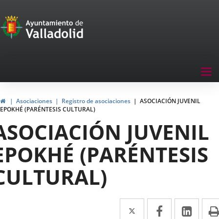
Portal
Saltar al contenido
de
Participación
Menu
Tog
navegación
nav
Participación
Inicio
Asociaciones
Registro de asociaciones
ASOCIACIÓN JUVENIL
EPOKHÉ (PARÉNTESIS CULTURAL)
ASOCIACIÓN JUVENIL
EPOKHÉ (PARÉNTESIS
CULTURAL)
Twitter
Enlace
Facebook
Enlace
Link
Enla