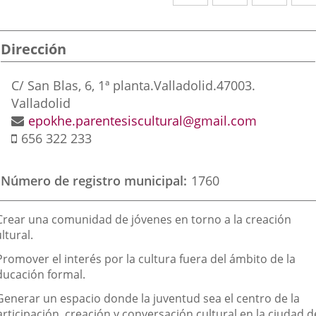
a
a
a
una
una
una
Dirección
aplicación
aplicación
aplic
externa.
externa.
exte
Dirección
C/ San Blas, 6, 1ª planta.
Valladolid.
47003.
postal
Valladolid
Dirección
epokhe.parentesiscultural@gmail.com
Móvil
de
656 322 233
correo
electrónico
Número de registro municipal
1760
inalidad
 Crear una comunidad de jóvenes en torno a la creación
e
ltural.
a
Promover el interés por la cultura fuera del ámbito de la
sociación
ducación formal.
 Generar un espacio donde la juventud sea el centro de la
rticipación, creación y conversación cultural en la ciudad d