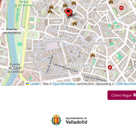
Leaflet
|
Tiles ©
OpenStreetMap
contributors. Geocoding ©
OSM Nominat
Cómo llegar