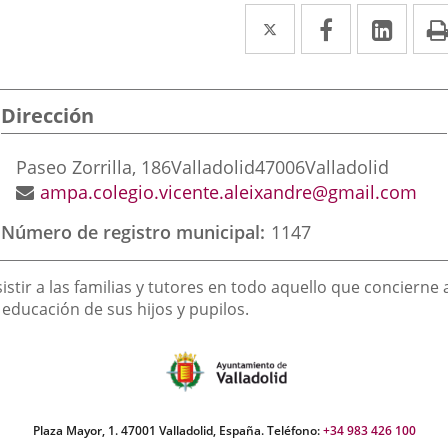
Twitter
Enlace
Facebook
Enlace
Link
Enla
a
a
a
una
una
una
Dirección
aplicación
aplicación
aplic
externa.
externa.
exte
Dirección
Paseo Zorrilla, 186
Valladolid
47006
Valladolid
postal
Dirección
ampa.colegio.vicente.aleixandre@gmail.com
de
Número de registro municipal
1147
correo
electrónico
inalidad
istir a las familias y tutores en todo aquello que concierne 
e
 educación de sus hijos y pupilos.
a
sociación
Plaza Mayor, 1. 47001 Valladolid, España. Teléfono:
+34 983 426 100