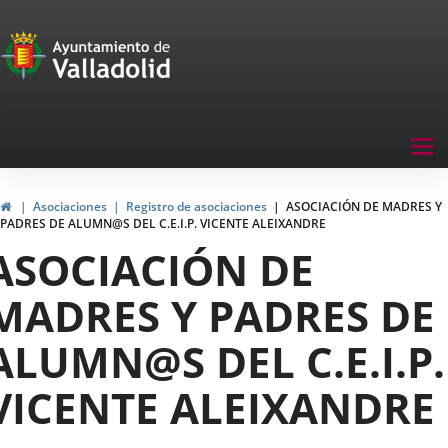
Portal
Saltar al contenido
de
Participación
Menu
Tog
navegación
nav
Participación
Inicio
Asociaciones
Registro de asociaciones
ASOCIACIÓN DE MADRES Y
PADRES DE ALUMN@S DEL C.E.I.P. VICENTE ALEIXANDRE
ASOCIACIÓN DE
MADRES Y PADRES DE
ALUMN@S DEL C.E.I.P.
VICENTE ALEIXANDRE