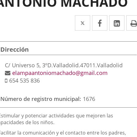
ANTONIO MACHADO
Twitter
Enlace
Facebook
Enlace
Link
Enla
a
a
a
una
una
una
Dirección
aplicación
aplicación
aplic
externa.
externa.
exte
Dirección
C/ Universo 5, 3ºD.
Valladolid.
47011.
Valladolid
postal
Dirección
elampaantoniomachado@gmail.com
Móvil
de
654 535 836
correo
electrónico
Número de registro municipal
1676
inalidad
 Estimular y potenciar actividades que mejoren las
e
apacidades de los niños.
a
Facilitar la comunicación y el contacto entre los padres,