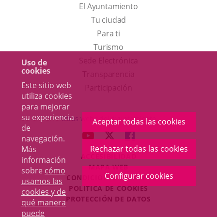
El Ayuntamiento
Tu ciudad
Para ti
Este
Turismo
enlace
Enlace
Sede Electrónica
Uso de
cookies
se
a
Transparencia
Este sitio web
abrirá
una
Participación
utiliza cookies
en
aplicación
para mejorar
una
externa.
su experiencia
Otras webs del Ayuntamiento
Aceptar todas las cookies
de
ventana
aderSocial
ENLACE
ENLACE
ENLACE
navegación.
nueva.
A
A
A
Rechazar todas las cookies
Más
ACCESIBILIDAD
UNA
UNA
UNA
información
MAPA WEB
sobre
cómo
APLICACIÓN
APLICACIÓN
APLICACIÓN
Configurar cookies
r
CONDICIONES LEGALES
usamos las
EXTERNA.
EXTERNA.
EXTERNA.
POLÍTICA DE COOKIES
cookies y de
PROTECCIÓN DE DATOS
qué manera
puede