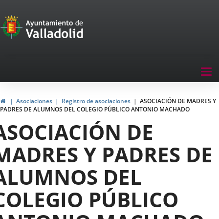
Portal
Saltar al contenido
de
Participación
Menu
Tog
navegación
nav
Participación
Inicio
Asociaciones
Registro de asociaciones
ASOCIACIÓN DE MADRES Y
PADRES DE ALUMNOS DEL COLEGIO PÚBLICO ANTONIO MACHADO
ASOCIACIÓN DE
MADRES Y PADRES DE
ALUMNOS DEL
COLEGIO PÚBLICO