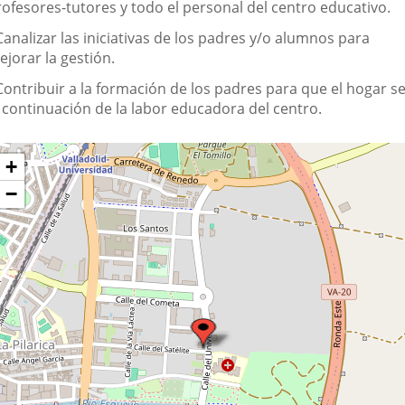
sociación
rofesores-tutores y todo el personal del centro educativo.
Canalizar las iniciativas de los padres y/o alumnos para
jorar la gestión.
 Contribuir a la formación de los padres para que el hogar s
a continuación de la labor educadora del centro.
Dónde
ltar
+
apa
stamos?
−