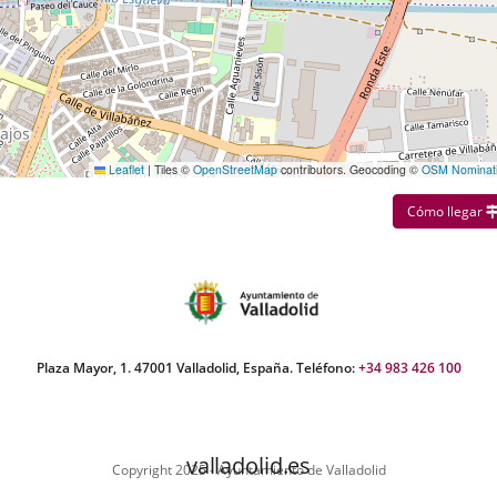
Leaflet
|
Tiles ©
OpenStreetMap
contributors. Geocoding ©
OSM Nominat
Cómo llegar
Plaza Mayor, 1. 47001 Valladolid, España. Teléfono:
+34 983 426 100
valladolid.es
Copyright 2025 - Ayuntamiento de Valladolid