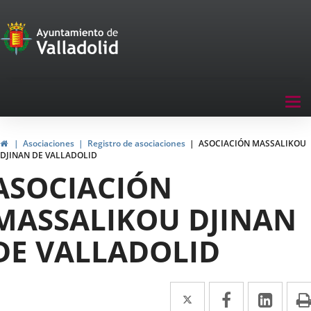
Portal
de
Participación
Menu
Tog
navegación
nav
Participación
Inicio
Asociaciones
Registro de asociaciones
ASOCIACIÓN MASSALIKOU
DJINAN DE VALLADOLID
ASOCIACIÓN
MASSALIKOU DJINAN
DE VALLADOLID
Twitter
Enlace
Facebook
Enlace
Link
Enla