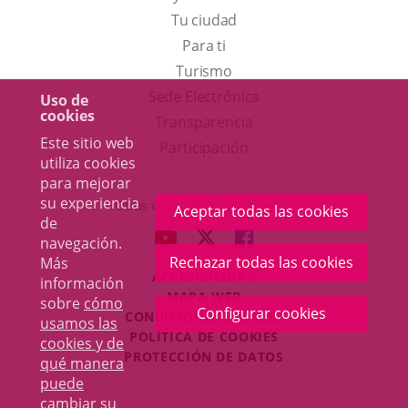
Tu ciudad
Para ti
Este
Turismo
enlace
Enlace
Sede Electrónica
Uso de
cookies
se
a
Transparencia
Este sitio web
abrirá
una
Participación
utiliza cookies
en
aplicación
para mejorar
una
externa.
su experiencia
Otras webs del Ayuntamiento
Aceptar todas las cookies
de
ventana
aderSocial
ENLACE
ENLACE
ENLACE
navegación.
nueva.
A
A
A
Rechazar todas las cookies
Más
ACCESIBILIDAD
UNA
UNA
UNA
información
MAPA WEB
sobre
cómo
APLICACIÓN
APLICACIÓN
APLICACIÓN
Configurar cookies
r
CONDICIONES LEGALES
usamos las
EXTERNA.
EXTERNA.
EXTERNA.
POLÍTICA DE COOKIES
cookies y de
PROTECCIÓN DE DATOS
qué manera
puede
cambiar su