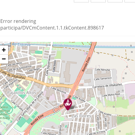
a
a
a
una
una
una
Error rendering
aplicación
aplicación
aplic
participa/DVCmContent.1.1.tkContent.898617
externa.
externa.
exte
Dónde
ltar
+
apa
stamos?
−