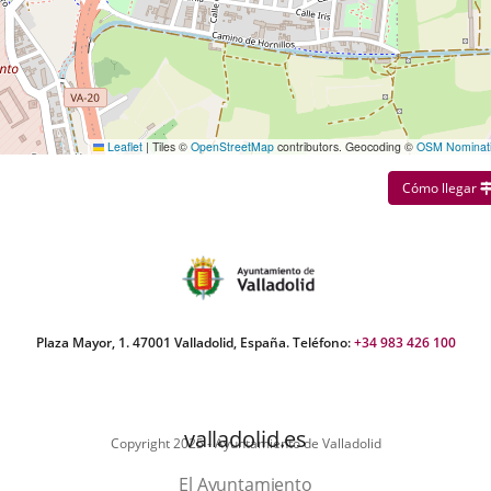
Leaflet
|
Tiles ©
OpenStreetMap
contributors. Geocoding ©
OSM Nominat
Cómo llegar
Plaza Mayor, 1. 47001 Valladolid, España. Teléfono:
+34 983 426 100
valladolid.es
Copyright 2025 - Ayuntamiento de Valladolid
El Ayuntamiento