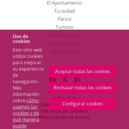
El Ayuntamiento
Tu ciudad
Para ti
Este
Turismo
enlace
Enlace
Sede Electrónica
Uso de
cookies
se
a
Transparencia
Este sitio web
abrirá
una
Participación
utiliza cookies
en
aplicación
para mejorar
una
externa.
su experiencia
Otras webs del Ayuntamiento
Aceptar todas las cookies
de
ventana
aderSocial
ENLACE
ENLACE
ENLACE
navegación.
nueva.
A
A
A
Rechazar todas las cookies
Más
ACCESIBILIDAD
UNA
UNA
UNA
información
MAPA WEB
sobre
cómo
APLICACIÓN
APLICACIÓN
APLICACIÓN
Configurar cookies
r
CONDICIONES LEGALES
usamos las
EXTERNA.
EXTERNA.
EXTERNA.
POLÍTICA DE COOKIES
cookies y de
PROTECCIÓN DE DATOS
qué manera
puede