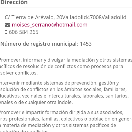
Dirección
aplicación
aplicación
aplic
externa.
externa.
exte
Dirección
C/ Tierra de Arévalo, 20
Valladolid
47008
Valladolid
postal
Dirección
moises_serrano@hotmail.com
Móvil
de
606 584 265
correo
Número de registro municipal
1453
electrónico
inalidad
 Promover, informar y divulgar la mediación y otros sistema
e
acíficos de resolución de conflictos como procesos para
solver conflictos.
a
sociación
 Intervenir mediante sistemas de prevención, gestión y
solución de conflictos en los ámbitos sociales, familiares,
ucativos, vecinales e interculturales, laborales, sanitarios,
nales o de cualquier otra índole.
 Promover e impartir formación dirigida a sus asociados,
ros profesionales, familias, colectivos o población en gener
n materia de mediación y otros sistemas pacíficos de
solución de conflictos.