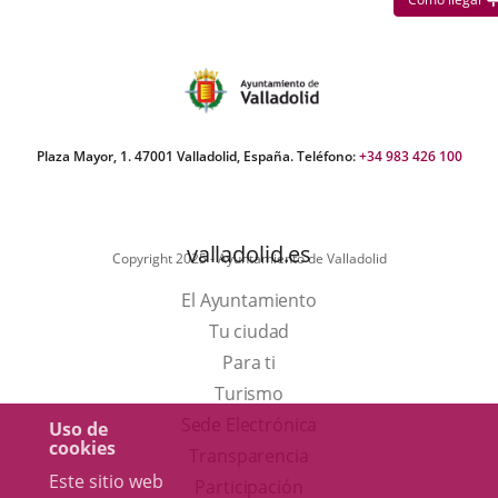
Plaza Mayor, 1. 47001 Valladolid, España. Teléfono:
+34 983 426 100
valladolid.es
Copyright 2025 - Ayuntamiento de Valladolid
El Ayuntamiento
Tu ciudad
Para ti
Este
Turismo
enlace
Enlace
Sede Electrónica
Uso de
cookies
se
a
Transparencia
Este sitio web
abrirá
una
Participación