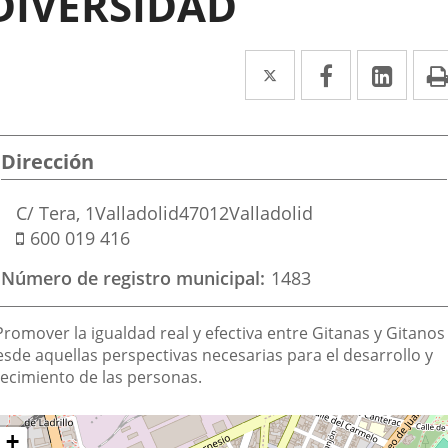
DIVERSIDAD
Twitter
Enlace
Facebook
Enlace
Link
Enla
a
a
a
una
una
una
Dirección
aplicación
aplicación
aplic
externa.
externa.
exte
Dirección
C/ Tera, 1
Valladolid
47012
Valladolid
postal
Móvil
600 019 416
Número de registro municipal
1483
inalidad
Promover la igualdad real y efectiva entre Gitanas y Gitanos
e
esde aquellas perspectivas necesarias para el desarrollo y
recimiento de las personas.
a
sociación
Dónde
ltar
+
apa