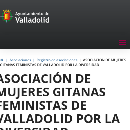
Portal
Saltar al contenido
de
Participación
Menu
Tog
navegación
nav
Participación
Inicio
Asociaciones
Registro de asociaciones
ASOCIACIÓN DE MUJERES
GITANAS FEMINISTAS DE VALLADOLID POR LA DIVERSIDAD
ASOCIACIÓN DE
MUJERES GITANAS
FEMINISTAS DE
VALLADOLID POR LA