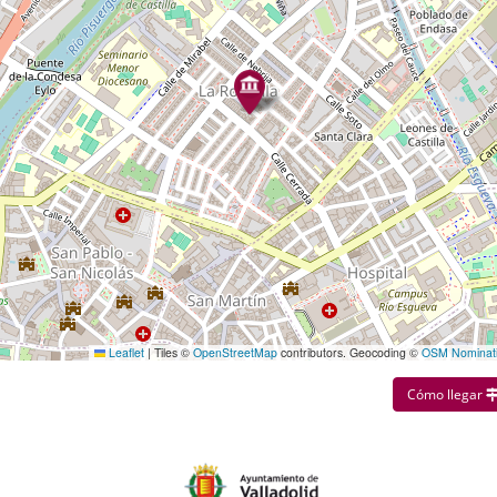
Leaflet
|
Tiles ©
OpenStreetMap
contributors. Geocoding ©
OSM Nominat
Cómo llegar