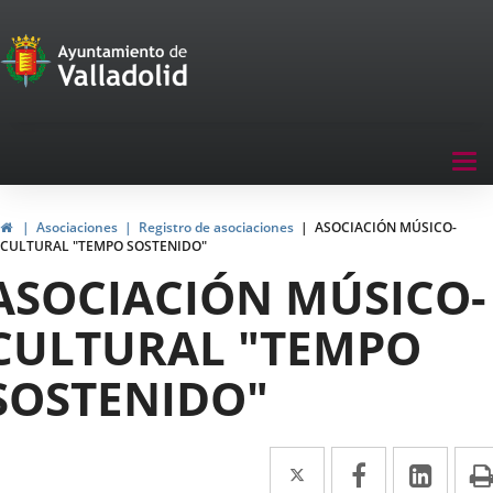
Portal
Saltar al contenido
de
Participación
Menu
Tog
navegación
nav
Participación
Inicio
Asociaciones
Registro de asociaciones
ASOCIACIÓN MÚSICO-
CULTURAL "TEMPO SOSTENIDO"
ASOCIACIÓN MÚSICO-
CULTURAL "TEMPO
SOSTENIDO"
Twitter
Enlace
Facebook
Enlace
Link
Enla