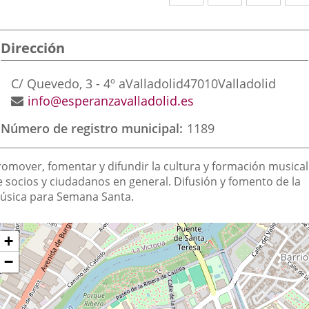
a
a
a
una
una
una
Dirección
aplicación
aplicación
aplic
externa.
externa.
exte
Dirección
C/ Quevedo, 3 - 4º a
Valladolid
47010
Valladolid
postal
Dirección
info@esperanzavalladolid.es
de
Número de registro municipal
1189
correo
electrónico
inalidad
romover, fomentar y difundir la cultura y formación musical
e
e socios y ciudadanos en general. Difusión y fomento de la
úsica para Semana Santa.
a
sociación
Dónde
ltar
+
apa
stamos?
−