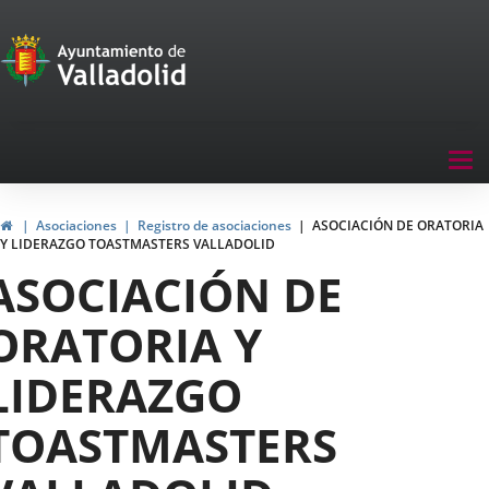
Portal
de
Participación
Menu
Tog
navegación
nav
Participación
Inicio
Asociaciones
Registro de asociaciones
ASOCIACIÓN DE ORATORIA
Y LIDERAZGO TOASTMASTERS VALLADOLID
ASOCIACIÓN DE
ORATORIA Y
LIDERAZGO
TOASTMASTERS