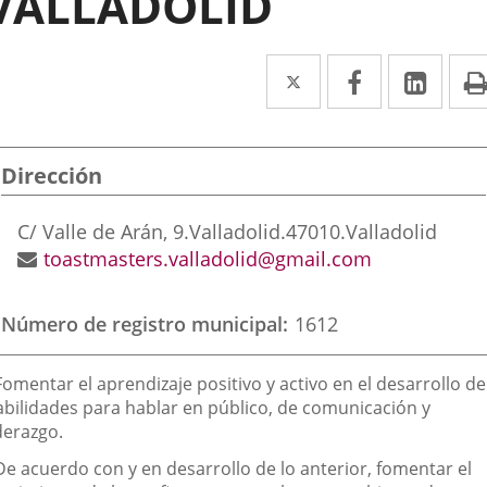
VALLADOLID
Twitter
Enlace
Facebook
Enlace
Link
Enla
a
a
a
una
una
una
Dirección
aplicación
aplicación
aplic
externa.
externa.
exte
Dirección
C/ Valle de Arán, 9.
Valladolid.
47010.
Valladolid
postal
Dirección
toastmasters.valladolid@gmail.com
de
correo
Número de registro municipal
1612
electrónico
inalidad
Fomentar el aprendizaje positivo y activo en el desarrollo de
e
abilidades para hablar en público, de comunicación y
derazgo.
a
sociación
De acuerdo con y en desarrollo de lo anterior, fomentar el