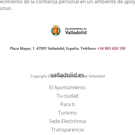
recimiento de la confianza personal en un ambiente de apo
utuo.
Plaza Mayor, 1. 47001 Valladolid, España. Teléfono:
+34 983 426 100
valladolid.es
Copyright 2025 - Ayuntamiento de Valladolid
El Ayuntamiento
Tu ciudad
Para ti
Este
Turismo
enlace
Enlace
Sede Electrónica
se
a
Transparencia