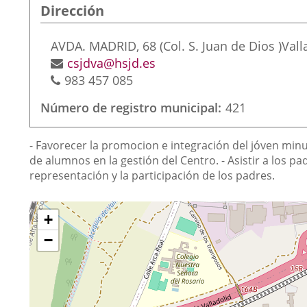
Dirección
Dirección
AVDA. MADRID, 68 (Col. S. Juan de Dios )
Vall
postal
Dirección
csjdva@hsjd.es
Teléfonos
de
983 457 085
correo
Número de registro municipal
421
electrónico
Finalidad
- Favorecer la promocion e integración del jóven minu
de
de alumnos en la gestión del Centro. - Asistir a los pad
representación y la participación de los padres.
la
asociación
¿Dónde
Saltar
+
mapa
estamos?
−