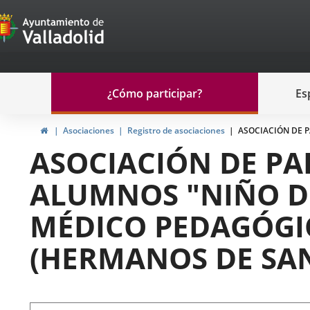
Portal
Saltar al contenido
de
Participación
Menu
¿Cómo participar?
Es
navegación
Participación
Inicio
Asociaciones
Registro de asociaciones
ASOCIACIÓN DE P
ASOCIACIÓN DE PA
ALUMNOS "NIÑO DI
MÉDICO PEDAGÓGIC
(HERMANOS DE SAN