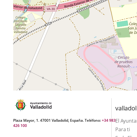
valladol
El Ayunt
Plaza Mayor, 1. 47001 Valladolid, España. Teléfono:
+34 983
426 100
Para ti