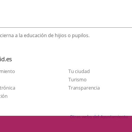
cierna a la educación de hijios o pupilos.
id.es
amiento
Tu ciudad
Este
Turismo
Enlace
enlace
trónica
Transparencia
a
se
ción
una
abrirá
aplicación
en
Otras webs del Ayuntamiento
externa.
una
ventana