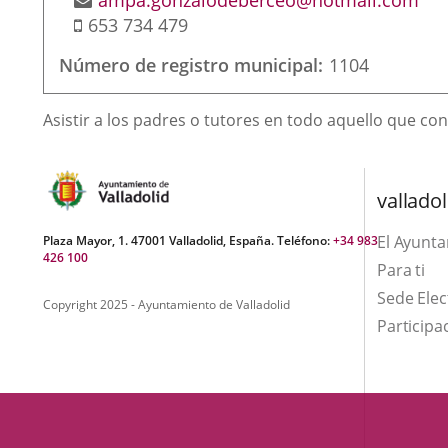
ampa.gonzalodeberceo@hotmail.com
Móvil
de
653 734 479
correo
Número de registro municipal
1104
electrónico
Finalidad
Asistir a los padres o tutores en todo aquello que con
de
la
asociación
valladol
El Ayunt
Plaza Mayor, 1. 47001 Valladolid, España. Teléfono:
+34 983
426 100
Para ti
Sede Elec
Copyright 2025 - Ayuntamiento de Valladolid
Participa