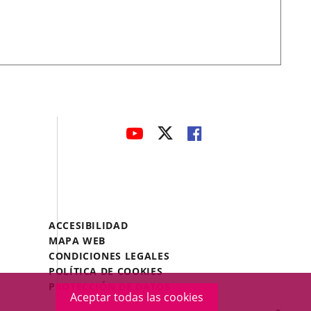
avaHeaderSocial
ENLACE
ENLACE
ENLACE
A
A
A
UNA
UNA
UNA
APLICACIÓN
APLICACIÓN
APLICACIÓN
EXTERNA.
EXTERNA.
EXTERNA.
Menú
ACCESIBILIDAD
Legal
MAPA WEB
Footer
CONDICIONES LEGALES
POLÍTICA DE COOKIES
PROTECCIÓN DE DATOS
Aceptar todas las cookies