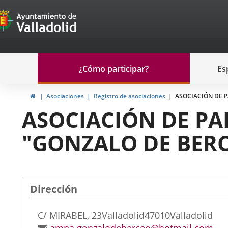
Portal
Saltar al contenido
de
Participación
Menu
¿Cómo participar?
Es
navegación
Participación
Inicio
Asociaciones
Registro de asociaciones
ASOCIACIÓN DE 
ASOCIACIÓN DE PA
"GONZALO DE BERC
Dirección
Dirección
C/ MIRABEL, 23
Valladolid
47010
Valladolid
postal
Dirección