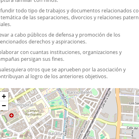
ptura familiar con niños.
ifundir todo tipo de trabajos y documentos relacionados c
 temática de las separaciones, divorcios y relaciones patern
liales.
levar a cabo públicos de defensa y promoción de los
encionados derechos y aspiraciones.
olaborar con cuantas instituciones, organizaciones y
ampañas persigan sus fines.
ualesquiera otros que se aprueben por la asociación y
ntribuyan al logro de los anteriores objetivos.
Dónde
ltar
+
apa
stamos?
−