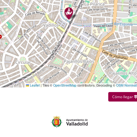
Leaflet
|
Tiles ©
OpenStreetMap
contributors. Geocoding ©
OSM Nominat
Cómo llegar