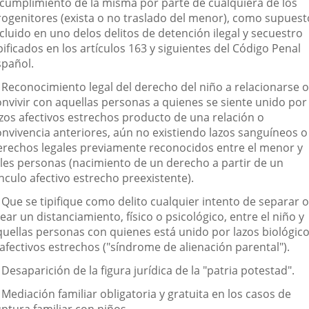
ncumplimiento de la misma por parte de cualquiera de los
rogenitores (exista o no traslado del menor), como supuest
cluido en uno delos delitos de detención ilegal y secuestro
pificados en los artículos 163 y siguientes del Código Penal
spañol.
. Reconocimiento legal del derecho del niño a relacionarse o
onvivir con aquellas personas a quienes se siente unido por
azos afectivos estrechos producto de una relación o
onvivencia anteriores, aún no existiendo lazos sanguíneos o
erechos legales previamente reconocidos entre el menor y
ales personas (nacimiento de un derecho a partir de un
nculo afectivo estrecho preexistente).
 Que se tipifique como delito cualquier intento de separar o
ear un distanciamiento, físico o psicológico, entre el niño y
quellas personas con quienes está unido por lazos biológic
afectivos estrechos ("síndrome de alienación parental").
 Desaparición de la figura jurídica de la "patria potestad".
 Mediación familiar obligatoria y gratuita en los casos de