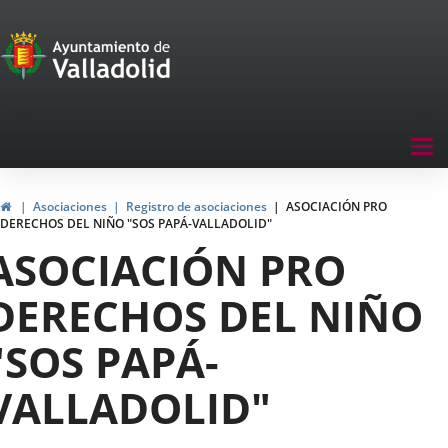
Portal
Saltar al contenido
de
Participación
Menu
Tog
navegación
nav
Participación
Inicio
Asociaciones
Registro de asociaciones
ASOCIACIÓN PRO
DERECHOS DEL NIÑO "SOS PAPÁ-VALLADOLID"
ASOCIACIÓN PRO
DERECHOS DEL NIÑO
"SOS PAPÁ-
VALLADOLID"