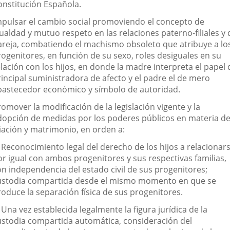
onstitución Española.
mpulsar el cambio social promoviendo el concepto de
ualdad y mutuo respeto en las relaciones paterno-filiales y 
areja, combatiendo el machismo obsoleto que atribuye a lo
rogenitores, en función de su sexo, roles desiguales en su
lación con los hijos, en donde la madre interpreta el papel 
rincipal suministradora de afecto y el padre el de mero
bastecedor económico y símbolo de autoridad.
omover la modificación de la legislación vigente y la
dopción de medidas por los poderes públicos en materia d
liación y matrimonio, en orden a:
. Reconocimiento legal del derecho de los hijos a relacionar
or igual con ambos progenitores y sus respectivas familias,
on independencia del estado civil de sus progenitores;
ustodia compartida desde el mismo momento en que se
roduce la separación física de sus progenitores.
 Una vez establecida legalmente la figura jurídica de la
ustodia compartida automática, consideración del