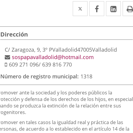
Twitter
Enlace
Facebook
Enlace
Link
Enla
a
a
a
una
una
una
Dirección
aplicación
aplicación
aplic
externa.
externa.
exte
Dirección
C/ Zaragoza, 9, 3º P
Valladolid
47005
Valladolid
postal
Dirección
sospapavalladolid@hotmail.com
Móvil
de
609 271 096/ 639 816 770
correo
Número de registro municipal
1318
electrónico
inalidad
romover ante la sociedad y los poderes públicos la
e
otección y defensa de los derechos de los hijos, en especial
uando se produzca la extinción de la relación entre sus
a
rogenitores.
sociación
omover en tales casos la igualdad real y práctica de las
rsonas, de acuerdo a lo establecido en el artículo 14 de la