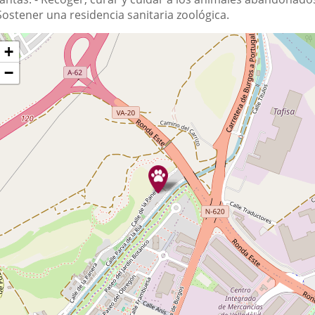
Sostener una residencia sanitaria zoológica.
Dónde
ltar
+
apa
stamos?
−