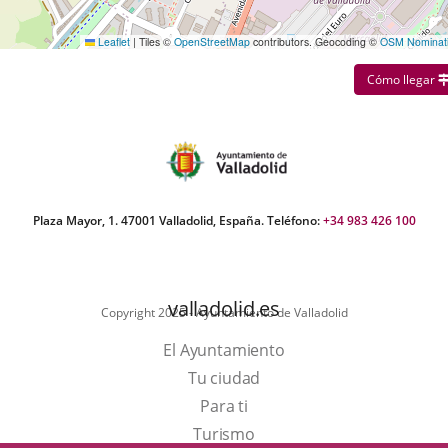
Leaflet
|
Tiles ©
OpenStreetMap
contributors. Geocoding ©
OSM Nominat
Cómo llegar
Plaza Mayor, 1. 47001 Valladolid, España. Teléfono:
+34 983 426 100
valladolid.es
Copyright 2025 - Ayuntamiento de Valladolid
El Ayuntamiento
Tu ciudad
Para ti
Este
Turismo