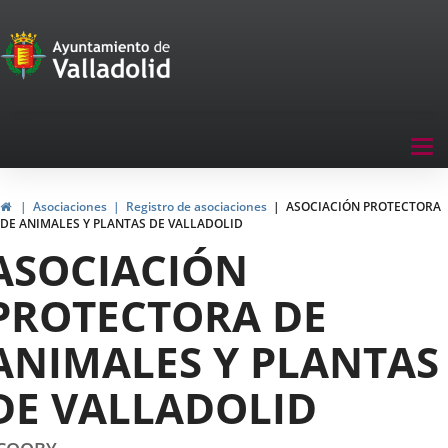
Portal
Saltar al contenido
de
Participación
Menu
Tog
navegación
nav
Participación
Inicio
Asociaciones
Registro de asociaciones
ASOCIACIÓN PROTECTORA
DE ANIMALES Y PLANTAS DE VALLADOLID
ASOCIACIÓN
PROTECTORA DE
ANIMALES Y PLANTAS
DE VALLADOLID