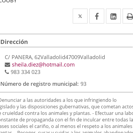
COOBY
Twitter
Enlace
Facebook
Enlace
Link
Enla
a
a
a
una
una
una
Dirección
aplicación
aplicación
aplic
externa.
externa.
exte
Dirección
C/ PANERA, 62
Valladolid
47009
Valladolid
postal
Dirección
sheila.diez@hotmail.com
Teléfonos
de
983 334 023
correo
Número de registro municipal
93
electrónico
inalidad
Denunciar a las autoridades a los que infringiendo lo
e
egislado y las disposiciones gubernativas, que cometan acto
 cruieldad contra los animales y plantas. - Efectuar una lab
a
onstante de propaganda con el fin de inculcar entre todas l
sociación
ases sociales el cariño, o al menos el respeto a los animales
lantas. - Recoger, curar y cuidar a los animales abandonado