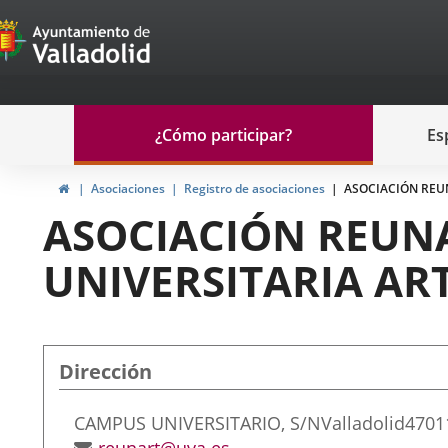
Portal
Saltar al contenido
de
Participación
Menu
¿Cómo participar?
Es
navegación
Participación
Inicio
Asociaciones
Registro de asociaciones
ASOCIACIÓN REUN
ASOCIACIÓN REUN
UNIVERSITARIA ART
Dirección
Dirección
CAMPUS UNIVERSITARIO, S/N
Valladolid
4701
postal
Dirección