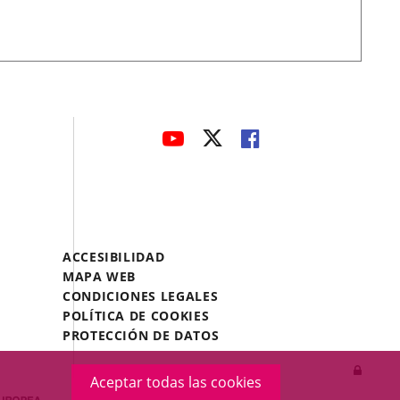
avaHeaderSocial
ENLACE
ENLACE
ENLACE
A
A
A
UNA
UNA
UNA
APLICACIÓN
APLICACIÓN
APLICACIÓN
EXTERNA.
EXTERNA.
EXTERNA.
Menú
ACCESIBILIDAD
Legal
MAPA WEB
Footer
CONDICIONES LEGALES
POLÍTICA DE COOKIES
PROTECCIÓN DE DATOS
Inicia
Aceptar todas las cookies
sesió