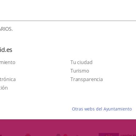
RIOS.
id.es
amiento
Tu ciudad
Este
Turismo
Enlace
enlace
trónica
Transparencia
a
se
ción
una
abrirá
aplicación
en
Otras webs del Ayuntamiento
externa.
una
ventana
nueva.