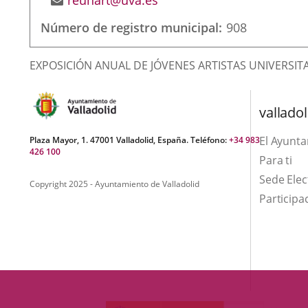
reunart@uva.es
de
Número de registro municipal
908
correo
electrónico
Finalidad
EXPOSICIÓN ANUAL DE JÓVENES ARTISTAS UNIVERSITA
de
la
valladol
asociación
El Ayunt
Plaza Mayor, 1. 47001 Valladolid, España. Teléfono:
+34 983
426 100
Para ti
Sede Elec
Copyright 2025 - Ayuntamiento de Valladolid
Participa