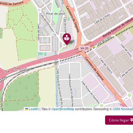
Leaflet
|
Tiles ©
OpenStreetMap
contributors. Geocoding ©
OSM Nominat
Cómo llegar