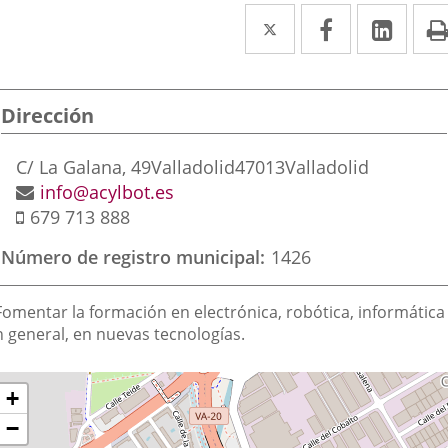
Twitter
Enlace
Facebook
Enlace
Link
Enla
a
a
a
una
una
una
Dirección
aplicación
aplicación
aplic
externa.
externa.
exte
Dirección
C/ La Galana, 49
Valladolid
47013
Valladolid
postal
Dirección
info@acylbot.es
Móvil
de
679 713 888
correo
Número de registro municipal
1426
electrónico
inalidad
Fomentar la formación en electrónica, robótica, informática 
e
n general, en nuevas tecnologías.
a
Dónde
ltar
sociación
+
apa
stamos?
−