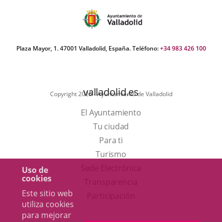
Plaza Mayor, 1. 47001 Valladolid, España. Teléfono:
+34 983 426 100
valladolid.es
Copyright 2025 - Ayuntamiento de Valladolid
El Ayuntamiento
Tu ciudad
Para ti
Este
Turismo
enlace
Enlace
Sede Electrónica
Uso de
cookies
se
a
Transparencia
Este sitio web
abrirá
una
Participación
utiliza cookies
en
aplicación
para mejorar