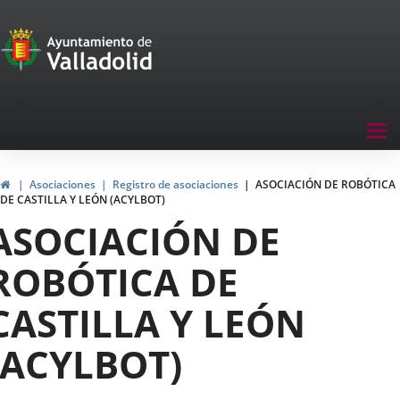
Portal
Saltar al contenido
de
Participación
Menu
Tog
navegación
nav
Participación
Inicio
Asociaciones
Registro de asociaciones
ASOCIACIÓN DE ROBÓTICA
DE CASTILLA Y LEÓN (ACYLBOT)
ASOCIACIÓN DE
ROBÓTICA DE
CASTILLA Y LEÓN
(ACYLBOT)