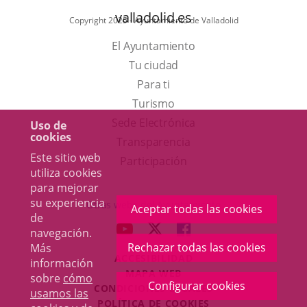
valladolid.es
Copyright 2025 - Ayuntamiento de Valladolid
El Ayuntamiento
Tu ciudad
Para ti
Este
Turismo
enlace
Enlace
Sede Electrónica
Uso de
cookies
se
a
Transparencia
Este sitio web
abrirá
una
Participación
utiliza cookies
en
aplicación
para mejorar
una
externa.
su experiencia
Otras webs del Ayuntamiento
Aceptar todas las cookies
de
ventana
aderSocial
ENLACE
ENLACE
ENLACE
navegación.
nueva.
A
A
A
Rechazar todas las cookies
Más
ACCESIBILIDAD
UNA
UNA
UNA
información
MAPA WEB
sobre
cómo
APLICACIÓN
APLICACIÓN
APLICACIÓN
Configurar cookies
r
CONDICIONES LEGALES
usamos las
EXTERNA.
EXTERNA.
EXTERNA.
POLÍTICA DE COOKIES