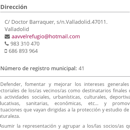
Dirección
aplicación
aplicación
aplic
externa.
externa.
exte
Dirección
C/ Doctor Barraquer, s/n.
Valladolid.
47011.
postal
Valladolid
Dirección
aavvelrefugio@hotmail.com
Teléfonos
de
983 310 470
Móvil
correo
686 893 964
electrónico
Número de registro municipal
41
inalidad
 Defender, fomentar y mejorar los intereses generales
e
ectoriales de los/as vecinos/as como destinatarios finales 
as actividades sociales, urbanísticas, culturales, deportiva
a
ducativas, sanitarias, económicas, etc... y promov
sociación
ctuaciones que vayan dirigidas a la protección y estudio de 
aturaleza.
 Asumir la representación y agrupar a los/las socios/as q