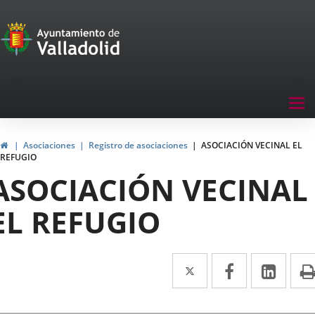
Portal
Saltar al contenido
de
Participación
Menu
Tog
navegación
nav
Participación
Inicio
Asociaciones
Registro de asociaciones
ASOCIACIÓN VECINAL EL
REFUGIO
ASOCIACIÓN VECINAL
EL REFUGIO
Twitter
Enlace
Facebook
Enlace
Link
Enla
a
a
a
una
una
una