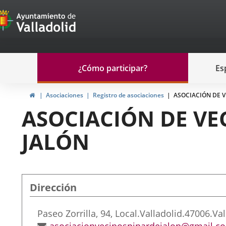
Portal
Saltar al contenido
de
Participación
Menu
¿Cómo participar?
Es
navegación
Participación
Inicio
Asociaciones
Registro de asociaciones
ASOCIACIÓN DE V
ASOCIACIÓN DE VE
JALÓN
Dirección
Dirección
Paseo Zorrilla, 94, Local.
Valladolid.
47006.
Val
postal
Dirección