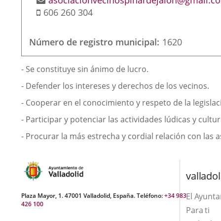
asociacionvecinospinardejalon@gmail.c
Móvil
de
606 260 304
correo
electrónico
Número de registro municipal
1620
Finalidad
- Se constituye sin ánimo de lucro.
de
- Defender los intereses y derechos de los vecinos.
la
- Cooperar en el conocimiento y respeto de la legislac
asociación
- Participar y potenciar las actividades lúdicas y cultur
- Procurar la más estrecha y cordial relación con las a
valladol
El Ayunt
Plaza Mayor, 1. 47001 Valladolid, España. Teléfono:
+34 983
426 100
Para ti