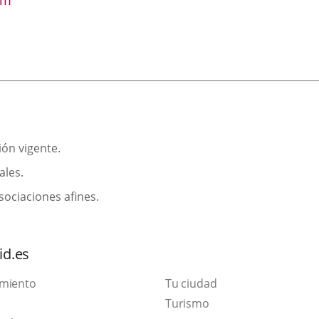
om
ión vigente.
ales.
sociaciones afines.
id.es
amiento
Tu ciudad
Este
Turismo