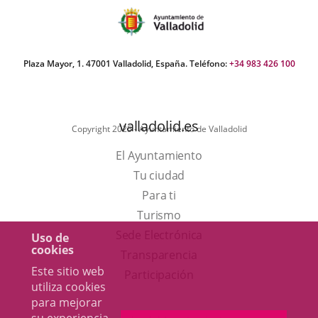
Plaza Mayor, 1. 47001 Valladolid, España. Teléfono:
+34 983 426 100
valladolid.es
Copyright 2025 - Ayuntamiento de Valladolid
El Ayuntamiento
Tu ciudad
Para ti
Este
Turismo
enlace
Enlace
Sede Electrónica
Uso de
cookies
se
a
Transparencia
Este sitio web
abrirá
una
Participación
utiliza cookies
en
aplicación
para mejorar
una
externa.