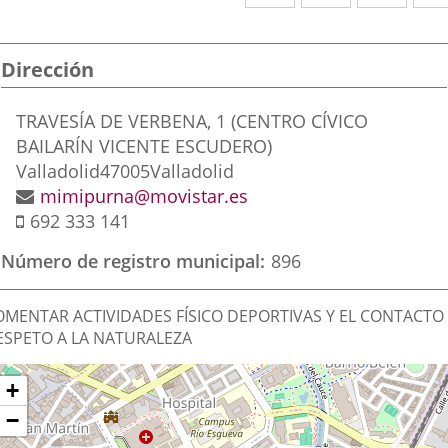
a
a
a
una
una
una
Dirección
aplicación
aplicación
aplic
externa.
externa.
exte
Dirección
TRAVESÍA DE VERBENA, 1 (CENTRO CÍVICO
postal
BAILARÍN VICENTE ESCUDERO)
Valladolid
47005
Valladolid
Dirección
mimipurna@movistar.es
Móvil
de
692 333 141
correo
Número de registro municipal
896
electrónico
inalidad
OMENTAR ACTIVIDADES FÍSICO DEPORTIVAS Y EL CONTACTO
e
ESPETO A LA NATURALEZA
a
Dónde
ltar
+
sociación
apa
stamos?
−