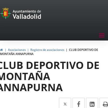
Portal
Saltar al contenido
de
Participación
Menu
Tog
navegación
nav
Participación
Inicio
Asociaciones
Registro de asociaciones
CLUB DEPORTIVO DE
MONTAÑA ANNAPURNA
CLUB DEPORTIVO DE
MONTAÑA
ANNAPURNA
Twitter
Enlace
Facebook
Enlace
Link
Enla