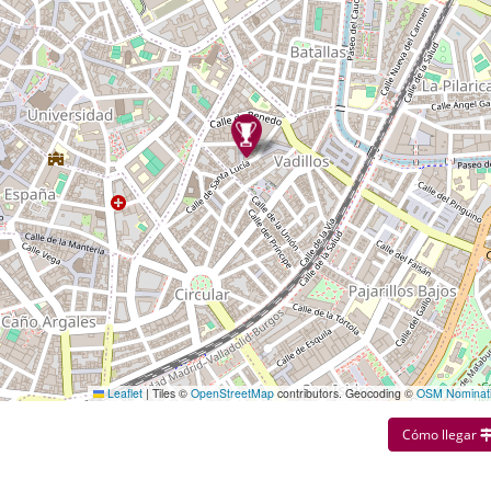
Leaflet
|
Tiles ©
OpenStreetMap
contributors. Geocoding ©
OSM Nominat
Cómo llegar