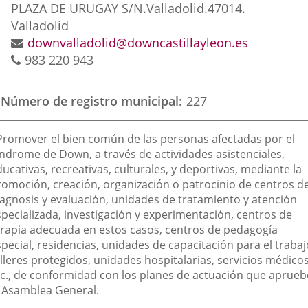
externa.
externa.
exte
Dirección
PLAZA DE URUGAY S/N.
Valladolid.
47014.
postal
Valladolid
Dirección
downvalladolid@downcastillayleon.es
Teléfonos
de
983 220 943
correo
electrónico
Número de registro municipal
227
inalidad
 Promover el bien común de las personas afectadas por el
e
índrome de Down, a través de actividades asistenciales,
ucativas, recreativas, culturales, y deportivas, mediante la
a
romoción, creación, organización o patrocinio de centros d
sociación
iagnosis y evaluación, unidades de tratamiento y atención
specializada, investigación y experimentación, centros de
erapia adecuada en estos casos, centros de pedagogía
pecial, residencias, unidades de capacitación para el trabaj
lleres protegidos, unidades hospitalarias, servicios médicos
tc., de conformidad con los planes de actuación que aprueb
a Asamblea General.