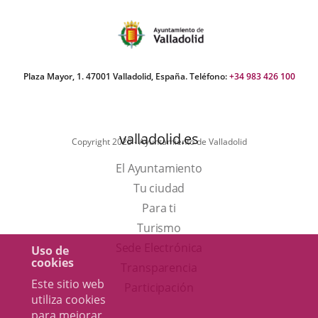
Plaza Mayor, 1. 47001 Valladolid, España. Teléfono:
+34 983 426 100
valladolid.es
Copyright 2025 - Ayuntamiento de Valladolid
El Ayuntamiento
Tu ciudad
Para ti
Este
Turismo
enlace
Enlace
Sede Electrónica
Uso de
cookies
se
a
Transparencia
Este sitio web
abrirá
una
Participación
utiliza cookies
en
aplicación
para mejorar