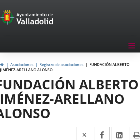
Portal
Saltar al contenido
de
Participación
Menu
Tog
navegación
nav
Participación
Inicio
Asociaciones
Registro de asociaciones
FUNDACIÓN ALBERTO
JIMÉNEZ-ARELLANO ALONSO
FUNDACIÓN ALBERTO
JIMÉNEZ-ARELLANO
ALONSO
Twitter
Enlace
Facebook
Enlace
Link
Enla