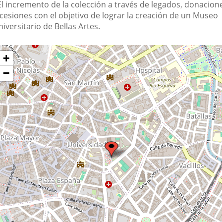
 El incremento de la colección a través de legados, donacion
 cesiones con el objetivo de lograr la creación de un Museo
iversitario de Bellas Artes.
Dónde
ltar
+
apa
stamos?
−