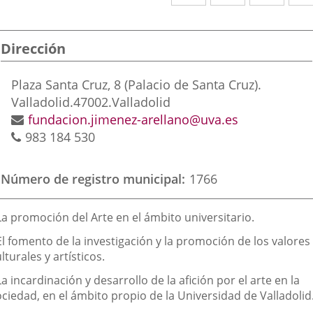
a
a
a
una
una
una
Dirección
aplicación
aplicación
aplic
externa.
externa.
exte
Dirección
Plaza Santa Cruz, 8 (Palacio de Santa Cruz).
postal
Valladolid.
47002.
Valladolid
Dirección
fundacion.jimenez-arellano@uva.es
Teléfonos
de
983 184 530
correo
electrónico
Número de registro municipal
1766
inalidad
La promoción del Arte en el ámbito universitario.
e
El fomento de la investigación y la promoción de los valores
a
lturales y artísticos.
sociación
La incardinación y desarrollo de la afición por el arte en la
ciedad, en el ámbito propio de la Universidad de Valladolid