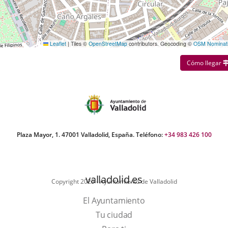
Leaflet
|
Tiles ©
OpenStreetMap
contributors. Geocoding ©
OSM Nominat
Cómo llegar
Plaza Mayor, 1. 47001 Valladolid, España. Teléfono:
+34 983 426 100
valladolid.es
Copyright 2025 - Ayuntamiento de Valladolid
El Ayuntamiento
Tu ciudad