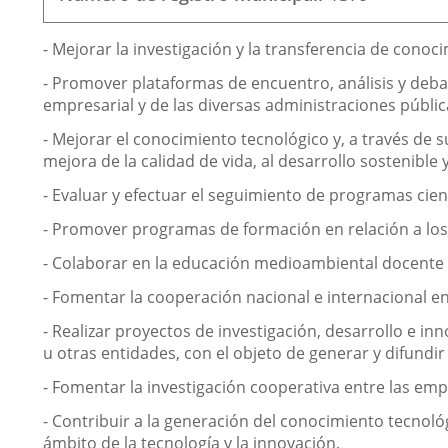
correo
electrónico
Finalidad
- Mejorar la investigación y la transferencia de conoc
de
- Promover plataformas de encuentro, análisis y debate
la
empresarial y de las diversas administraciones pública
asociación
- Mejorar el conocimiento tecnológico y, a través de 
mejora de la calidad de vida, al desarrollo sostenible
- Evaluar y efectuar el seguimiento de programas cient
- Promover programas de formación en relación a los
- Colaborar en la educación medioambiental docente y
- Fomentar la cooperación nacional e internacional en
- Realizar proyectos de investigación, desarrollo e i
u otras entidades, con el objeto de generar y difundi
- Fomentar la investigación cooperativa entre las emp
- Contribuir a la generación del conocimiento tecnológ
ámbito de la tecnología y la innovación.