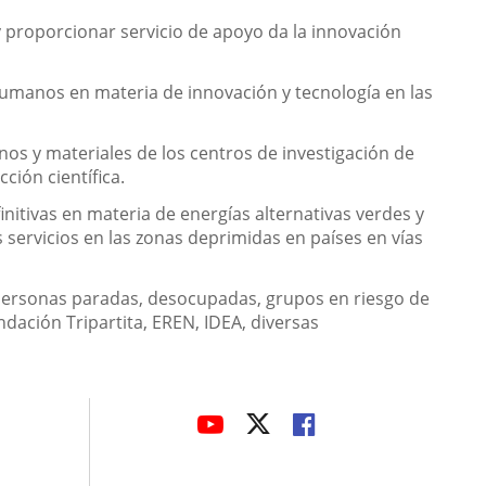
y proporcionar servicio de apoyo da la innovación
 humanos en materia de innovación y tecnología en las
nos y materiales de los centros de investigación de
ión científica.
initivas en materia de energías alternativas verdes y
s servicios en las zonas deprimidas en países en vías
a personas paradas, desocupadas, grupos en riesgo de
dación Tripartita, EREN, IDEA, diversas
avaHeaderSocial
ENLACE
ENLACE
ENLACE
A
A
A
UNA
UNA
UNA