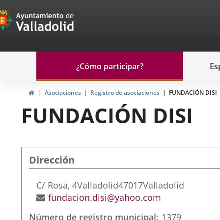
Portal
Saltar al contenido
de
Participación
Menu
¿Cómo participar?
Es
navegación
Participación
Inicio
Asociaciones
Registro de asociaciones
FUNDACIÓN DISI
FUNDACIÓN DISI
Dirección
Dirección
C/ Rosa, 4
Valladolid
47017
Valladolid
postal
Dirección
fundacion.disi@yahoo.com
de
Número de registro municipal
1379