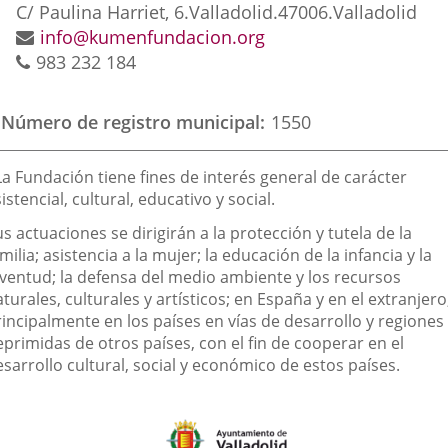
externa.
externa.
exte
Dirección
C/ Paulina Harriet, 6.
Valladolid.
47006.
Valladolid
postal
Dirección
info@kumenfundacion.org
Teléfonos
de
983 232 184
correo
electrónico
Número de registro municipal
1550
inalidad
La Fundación tiene fines de interés general de carácter
e
istencial, cultural, educativo y social.
a
s actuaciones se dirigirán a la protección y tutela de la
sociación
milia; asistencia a la mujer; la educación de la infancia y la
uventud; la defensa del medio ambiente y los recursos
turales, culturales y artísticos; en España y en el extranjero
rincipalmente en los países en vías de desarrollo y regiones
primidas de otros países, con el fin de cooperar en el
sarrollo cultural, social y económico de estos países.