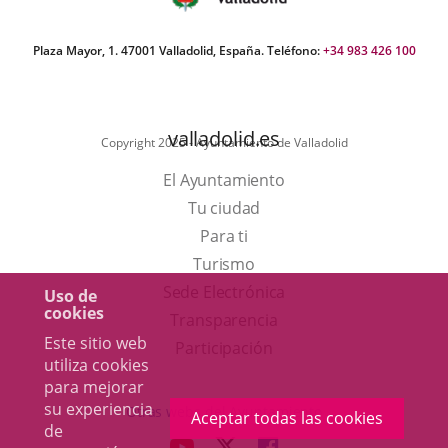
Plaza Mayor, 1. 47001 Valladolid, España. Teléfono:
+34 983 426 100
valladolid.es
Copyright 2025 - Ayuntamiento de Valladolid
El Ayuntamiento
Tu ciudad
Para ti
Este
Turismo
enlace
Enlace
Sede Electrónica
Uso de
cookies
se
a
Transparencia
Este sitio web
abrirá
una
Participación
utiliza cookies
en
aplicación
para mejorar
una
externa.
su experiencia
Otras webs del Ayuntamiento
Aceptar todas las cookies
de
ventana
aderSocial
ENLACE
ENLACE
ENLACE