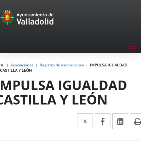
Portal
Saltar al contenido
de
Participación
Menu
Tog
navegación
nav
Participación
Inicio
Asociaciones
Registro de asociaciones
IMPULSA IGUALDAD
CASTILLA Y LEÓN
IMPULSA IGUALDAD
CASTILLA Y LEÓN
Twitter
Enlace
Facebook
Enlace
Link
Enla
a
a
a
una
una
una