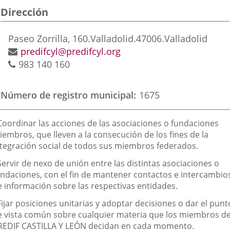
Dirección
aplicación
aplicación
aplic
externa.
externa.
exte
Dirección
Paseo Zorrilla, 160.
Valladolid.
47006.
Valladolid
postal
Dirección
predifcyl@predifcyl.org
Teléfonos
de
983 140 160
correo
electrónico
Número de registro municipal
1675
inalidad
 Coordinar las acciones de las asociaciones o fundaciones
e
iembros, que lleven a la consecución de los fines de la
ntegración social de todos sus miembros federados.
a
sociación
Servir de nexo de unión entre las distintas asociaciones o
undaciones, con el fin de mantener contactos e intercambio
e información sobre las respectivas entidades.
Fijar posiciones unitarias y adoptar decisiones o dar el punt
e vista común sobre cualquier materia que los miembros d
REDIF CASTILLA Y LEÓN decidan en cada momento.