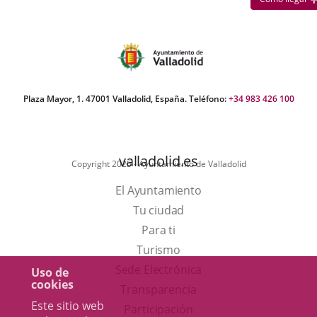
Plaza Mayor, 1. 47001 Valladolid, España. Teléfono:
+34 983 426 100
valladolid.es
Copyright 2025 - Ayuntamiento de Valladolid
El Ayuntamiento
Tu ciudad
Para ti
Este
Turismo
enlace
Enlace
Sede Electrónica
Uso de
cookies
se
a
Transparencia
Este sitio web
abrirá
una
Participación