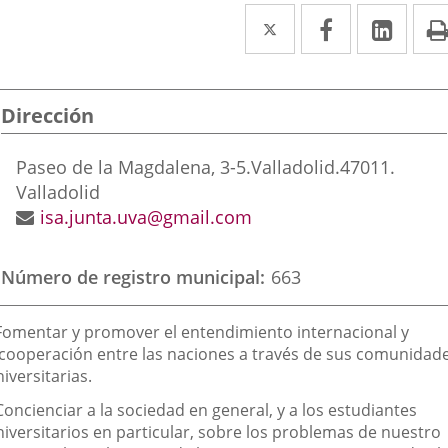
Twitter
Enlace
Facebook
Enlace
Link
Enla
a
a
a
una
una
una
Dirección
aplicación
aplicación
aplic
externa.
externa.
exte
Dirección
Paseo de la Magdalena, 3-5.
Valladolid.
47011.
postal
Valladolid
Dirección
isa.junta.uva@gmail.com
de
correo
Número de registro municipal
663
electrónico
inalidad
 Fomentar y promover el entendimiento internacional y
e
acooperación entre las naciones a través de sus comunidad
iversitarias.
a
sociación
Concienciar a la sociedad en general, y a los estudiantes
niversitarios en particular, sobre los problemas de nuestro