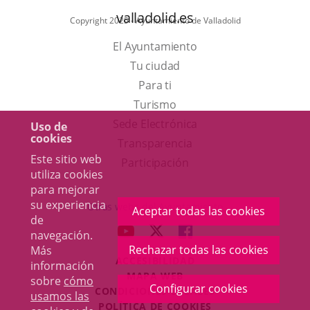
valladolid.es
Copyright 2025 - Ayuntamiento de Valladolid
El Ayuntamiento
Tu ciudad
Para ti
Este
Turismo
enlace
Enlace
Sede Electrónica
Uso de
cookies
se
a
Transparencia
Este sitio web
abrirá
una
Participación
utiliza cookies
en
aplicación
para mejorar
una
externa.
su experiencia
Otras webs del Ayuntamiento
Aceptar todas las cookies
de
ventana
aderSocial
ENLACE
ENLACE
ENLACE
navegación.
nueva.
A
A
A
Rechazar todas las cookies
Más
ACCESIBILIDAD
UNA
UNA
UNA
información
MAPA WEB
sobre
cómo
APLICACIÓN
APLICACIÓN
APLICACIÓN
Configurar cookies
r
CONDICIONES LEGALES
usamos las
EXTERNA.
EXTERNA.
EXTERNA.
POLÍTICA DE COOKIES