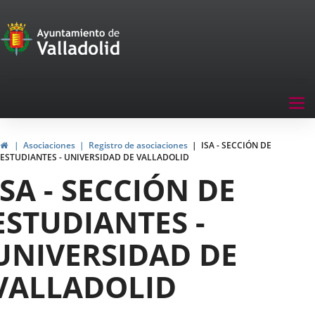
Portal
Saltar al contenido
de
Participación
Menu
Tog
navegación
nav
Participación
Inicio
Asociaciones
Registro de asociaciones
ISA - SECCIÓN DE
ESTUDIANTES - UNIVERSIDAD DE VALLADOLID
ISA - SECCIÓN DE
ESTUDIANTES -
UNIVERSIDAD DE
VALLADOLID