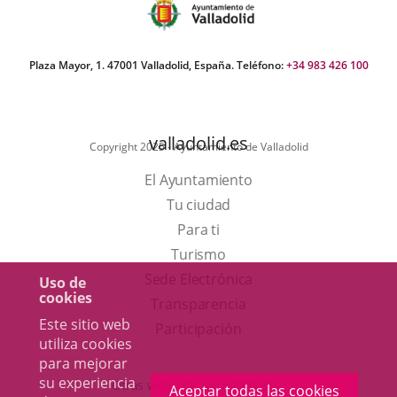
sociación
Plaza Mayor, 1. 47001 Valladolid, España. Teléfono:
+34 983 426 100
valladolid.es
Copyright 2025 - Ayuntamiento de Valladolid
El Ayuntamiento
Tu ciudad
Para ti
Este
Turismo
enlace
Enlace
Sede Electrónica
Uso de
cookies
se
a
Transparencia
Este sitio web
abrirá
una
Participación
utiliza cookies
en
aplicación
para mejorar
una
externa.
su experiencia
Otras webs del Ayuntamiento
Aceptar todas las cookies