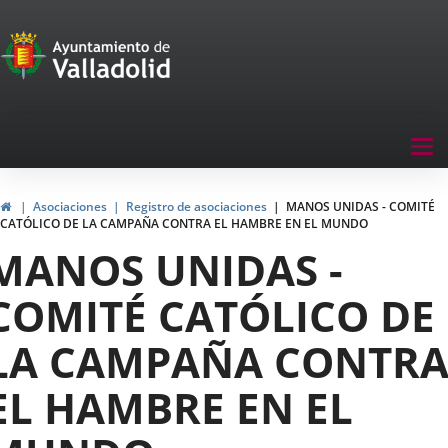
Portal
Saltar al contenido
de
Participación
Menu
Tog
navegación
nav
Participación
Inicio
Asociaciones
Registro de asociaciones
MANOS UNIDAS - COMITÉ
CATÓLICO DE LA CAMPAÑA CONTRA EL HAMBRE EN EL MUNDO
MANOS UNIDAS -
COMITÉ CATÓLICO DE
LA CAMPAÑA CONTR
EL HAMBRE EN EL