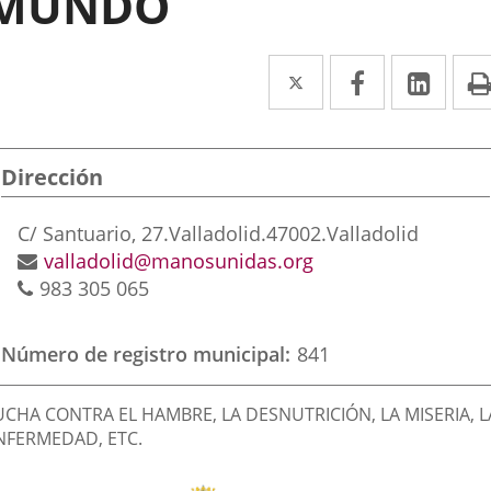
MUNDO
Twitter
Enlace
Facebook
Enlace
Link
Enla
a
a
a
una
una
una
Dirección
aplicación
aplicación
aplic
externa.
externa.
exte
Dirección
C/ Santuario, 27.
Valladolid.
47002.
Valladolid
postal
Dirección
valladolid@manosunidas.org
Teléfonos
de
983 305 065
correo
electrónico
Número de registro municipal
841
inalidad
UCHA CONTRA EL HAMBRE, LA DESNUTRICIÓN, LA MISERIA, L
e
NFERMEDAD, ETC.
a