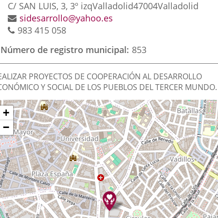
externa.
externa.
exte
Dirección
C/ SAN LUIS, 3, 3º izq
Valladolid
47004
Valladolid
postal
Dirección
sidesarrollo@yahoo.es
Teléfonos
de
983 415 058
correo
Número de registro municipal
853
electrónico
inalidad
EALIZAR PROYECTOS DE COOPERACIÓN AL DESARROLLO
e
CONÓMICO Y SOCIAL DE LOS PUEBLOS DEL TERCER MUNDO.
a
Dónde
ltar
+
sociación
apa
stamos?
−