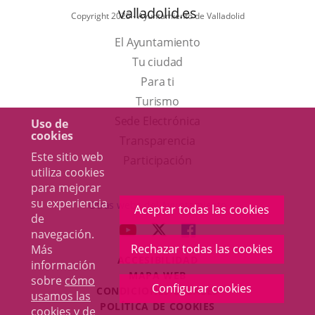
valladolid.es
Copyright 2025 - Ayuntamiento de Valladolid
El Ayuntamiento
Tu ciudad
Para ti
Este
Turismo
enlace
Enlace
Sede Electrónica
Uso de
cookies
se
a
Transparencia
Este sitio web
abrirá
una
Participación
utiliza cookies
en
aplicación
para mejorar
una
externa.
su experiencia
Otras webs del Ayuntamiento
Aceptar todas las cookies
de
ventana
aderSocial
ENLACE
ENLACE
ENLACE
navegación.
nueva.
A
A
A
Rechazar todas las cookies
Más
ACCESIBILIDAD
UNA
UNA
UNA
información
MAPA WEB
sobre
cómo
APLICACIÓN
APLICACIÓN
APLICACIÓN
Configurar cookies
r
CONDICIONES LEGALES
usamos las
EXTERNA.
EXTERNA.
EXTERNA.
POLÍTICA DE COOKIES
cookies y de