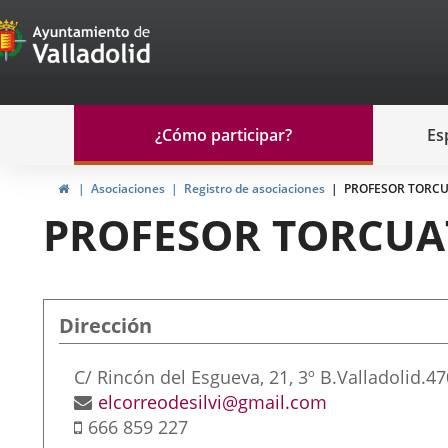
Portal
Saltar al contenido
de
Participación
Menu
¿Cómo participar?
Es
navegación
Participación
Inicio
Asociaciones
Registro de asociaciones
PROFESOR TORC
PROFESOR TORCUA
Dirección
Dirección
C/ Rincón del Esgueva, 21, 3º B.
Valladolid.
47
postal
Dirección
elcorreodesilvi@gmail.com
Móvil
de
666 859 227