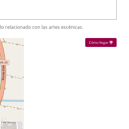
 lo relacionado con las artes escénicas.
Enlace a u
Cómo llegar