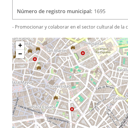
correo
electrónico
Número de registro municipal
1695
Finalidad
- Promocionar y colaborar en el sector cultural de la c
de
¿Dónde
la
Saltar
+
mapa
estamos?
asociación
−