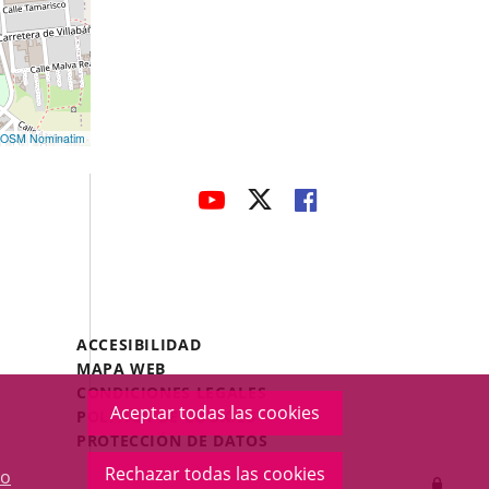
OSM Nominatim
avaHeaderSocial
ENLACE
ENLACE
ENLACE
A
A
A
UNA
UNA
UNA
APLICACIÓN
APLICACIÓN
APLICACIÓN
EXTERNA.
EXTERNA.
EXTERNA.
Menú
ACCESIBILIDAD
Legal
MAPA WEB
Footer
CONDICIONES LEGALES
Aceptar todas las cookies
POLÍTICA DE COOKIES
PROTECCIÓN DE DATOS
Rechazar todas las cookies
o
Inicia