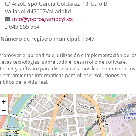
externa.
externa.
exte
Dirección
C/ Arzobispo García Goldaraz, 13, bajo B
postal
Valladolid
47007
Valladolid
Dirección
info@yoprogramocyl.es
Móvil
de
645 555 564
correo
Número de registro municipal
1547
electrónico
inalidad
 Promover el aprendizaje, utilización e implementación de la
e
uevas tecnologías, sobre todo el desarrollo de software,
nternet y software para dispositivos móviles. Promover el u
a
e herramientas informáticas para ofrecer soluciones en
sociación
bitos de la vida real.
Dónde
ltar
+
apa
stamos?
−