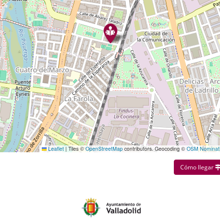
Leaflet
|
Tiles ©
OpenStreetMap
contributors. Geocoding ©
OSM Nominat
Cómo llegar