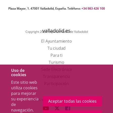
Plaza Mayor, 1. 47001 Valladolid, España. Teléfono:
+34 983 426 100
valladolid.es
Copyright 2025 - Ayuntamiento de Valladolid
El Ayuntamiento
Tu ciudad
Para ti
Este
Turismo
enlace
Enlace
Sede Electrónica
Uso de
cookies
se
a
Transparencia
Este sitio web
abrirá
una
Participación
utiliza cookies
en
aplicación
para mejorar
una
externa.
su experiencia
Otras webs del Ayuntamiento
Aceptar todas las cookies
de
ventana
aderSocial
ENLACE
ENLACE
ENLACE
navegación.
nueva.