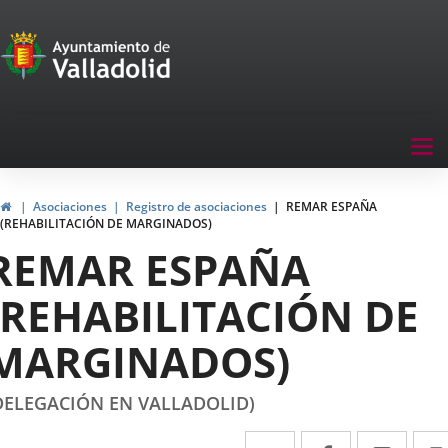
Portal
Saltar al contenido
de
Participación
Menu
Tog
navegación
nav
Participación
Inicio
Asociaciones
Registro de asociaciones
REMAR ESPAÑA
(REHABILITACIÓN DE MARGINADOS)
REMAR ESPAÑA
(REHABILITACIÓN DE
MARGINADOS)
DELEGACIÓN EN VALLADOLID)
Twitter
Enlace
Facebook
Enlace
Link
Enla