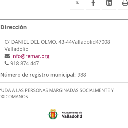
a
a
a
una
una
una
Dirección
aplicación
aplicación
aplic
externa.
externa.
exte
Dirección
C/ DANIEL DEL OLMO, 43-44
Valladolid
47008
postal
Valladolid
Dirección
info@remar.org
Teléfonos
de
918 874 447
correo
Número de registro municipal
988
electrónico
inalidad
YUDA A LAS PERSONAS MARGINADAS SOCIALMENTE Y
e
OXICÓMANOS
a
sociación