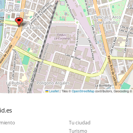
Leaflet
|
Tiles ©
OpenStreetMap
contributors. Geocoding ©
id.es
amiento
Tu ciudad
Este
Turismo