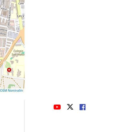
OSM Nominatim
avaHeaderSocial
ENLACE
ENLACE
ENLACE
A
A
A
UNA
UNA
UNA
APLICACIÓN
APLICACIÓN
APLICACIÓN