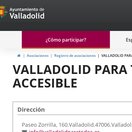
Portal
Saltar al contenido
de
Participación
Menu
¿Cómo participar?
Es
navegación
Participación
Inicio
Asociaciones
Registro de asociaciones
VALLADOLID PAR
VALLADOLID PARA 
ACCESIBLE
Dirección
Dirección
Paseo Zorrilla, 160.
Valladolid.
47006.
Valladol
postal
Dirección