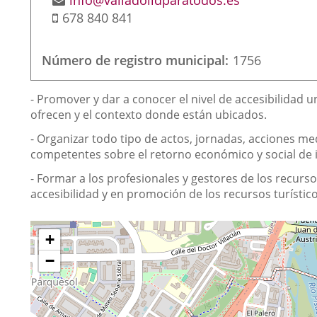
info@valladolidparatodos.es
Móvil
de
678 840 841
correo
electrónico
Número de registro municipal
1756
Finalidad
- Promover y dar a conocer el nivel de accesibilidad un
de
ofrecen y el contexto donde están ubicados.
la
- Organizar todo tipo de actos, jornadas, acciones medi
asociación
competentes sobre el retorno económico y social de inv
- Formar a los profesionales y gestores de los recurso
accesibilidad y en promoción de los recursos turístico
¿Dónde
Saltar
+
mapa
estamos?
−