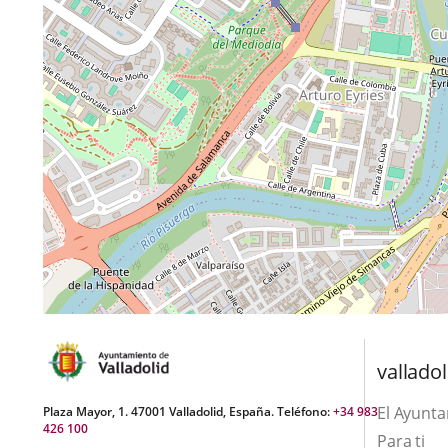
valladol
El Ayunt
Plaza Mayor, 1. 47001 Valladolid, España. Teléfono:
+34 983
426 100
Para ti