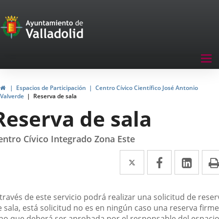
Portal
de
Participación
Menu
Tog
navegación
nav
Participación
Inicio
Espacios de Participación
Centro Cívico Científico José Antonio
Valverde
Reserva de sala
Reserva de sala
entro Cívico Integrado Zona Este
Twitter
Enlace
Facebook
Enlace
Link
Enla
a
a
a
una
una
una
través de este servicio podrá realizar una solicitud de reser
aplicación
aplicación
aplic
 sala, está solicitud no es en ningún caso una reserva firme
ino que deberá ser aprobada por el responsable del espaci