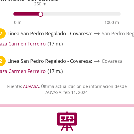
250 m
0 m
1000 m
2
Línea
San Pedro Regalado - Covaresa
:
San Pedro Reg
Enlace
laza Carmen Ferreiro
(
17
m.
)
a
una
2
Línea
San Pedro Regalado - Covaresa
:
Covaresa
aplicación
externa.
Enlace
laza Carmen Ferreiro
(
17
m.
)
a
una
Fuente:
AUVASA
.
Última actualización de información desde
aplicación
AUVASA:
feb 11, 2024
externa.