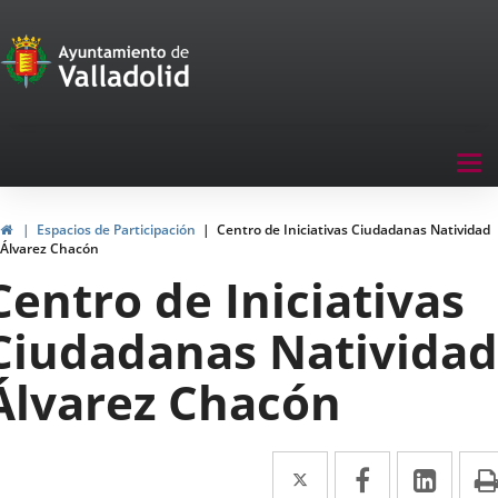
Portal
Saltar al contenido
de
Participación
Menu
Tog
navegación
nav
Participación
Inicio
Espacios de Participación
Centro de Iniciativas Ciudadanas Natividad
Álvarez Chacón
Centro de Iniciativas
Ciudadanas Natividad
Álvarez Chacón
Twitter
Enlace
Facebook
Enlace
Link
Enla