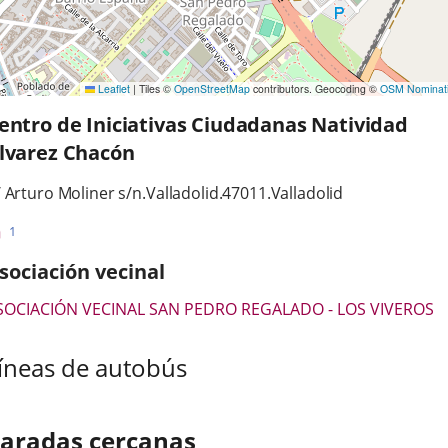
Leaflet
|
Tiles ©
OpenStreetMap
contributors. Geocoding ©
OSM Nominat
entro de Iniciativas Ciudadanas Natividad
lvarez Chacón
irección
irección
 Arturo Moliner s/n.
Valladolid.
47011.
Valladolid
ostal
Líneas
Enlace
1
a
-
una
sociación vecinal
Bus
aplicación
externa.
SOCIACIÓN VECINAL SAN PEDRO REGALADO - LOS VIVEROS
íneas de autobús
aradas cercanas