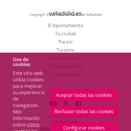
valladolid.es
Copyright 2025 - Ayuntamiento de Valladolid
El Ayuntamiento
Tu ciudad
Para ti
Este
Turismo
enlace
Enlace
Sede Electrónica
Uso de
cookies
se
a
Transparencia
Este sitio web
abrirá
una
Participación
utiliza cookies
en
aplicación
para mejorar
una
externa.
su experiencia
Otras webs del Ayuntamiento
Aceptar todas las cookies
de
ventana
aderSocial
ENLACE
ENLACE
ENLACE
navegación.
nueva.
A
A
A
Rechazar todas las cookies
Más
ACCESIBILIDAD
UNA
UNA
UNA
información
MAPA WEB
sobre
cómo
APLICACIÓN
APLICACIÓN
APLICACIÓN
Configurar cookies
r
CONDICIONES LEGALES