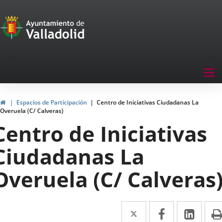
Portal
Saltar al contenido
de
Participación
Menu
Tog
navegación
nav
Participación
Inicio
Espacios de Participación
Centro de Iniciativas Ciudadanas La
Overuela (C/ Calveras)
Centro de Iniciativas
Ciudadanas La
Overuela (C/ Calveras
Twitter
Enlace
Facebook
Enlace
Link
Enla