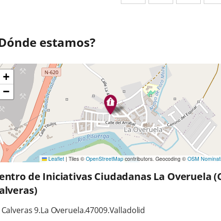
a
a
a
una
una
una
aplicación
aplicación
aplic
Dónde estamos?
externa.
externa.
exte
ltar
+
apa
−
Leaflet
|
Tiles ©
OpenStreetMap
contributors. Geocoding ©
OSM Nominat
entro de Iniciativas Ciudadanas La Overuela (
alveras)
irección
irección
 Calveras 9.
La Overuela.
47009.
Valladolid
ostal