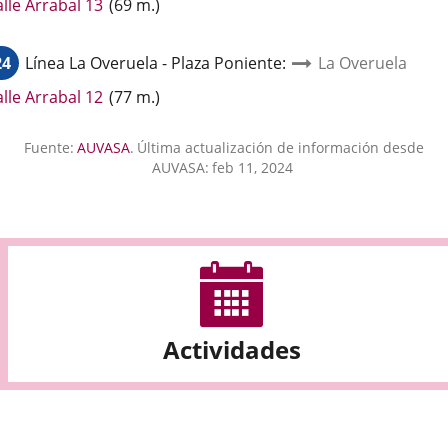
Enlace
lle Arrabal 13
(
69
m.
)
a
una
24
Línea
La Overuela - Plaza Poniente
:
La Overuela
aplicación
externa.
Enlace
lle Arrabal 12
(
77
m.
)
a
una
Fuente:
AUVASA
.
Última actualización de información desde
aplicación
AUVASA:
feb 11, 2024
externa.
Actividades