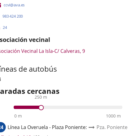
Dirección
ccvi@ava.es
de
Teléfonos
983 424 200
correo
electrónico
Líneas
Enlace
24
a
-
una
sociación vecinal
Bus
aplicación
externa.
ociación Vecinal La Isla-C/ Calveras, 9
íneas de autobús
4
aradas cercanas
250 m
0 m
1000 m
24
Línea
La Overuela - Plaza Poniente
:
Pza. Poniente