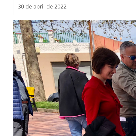
Fecha
30 de abril de 2022
de
la
noticia