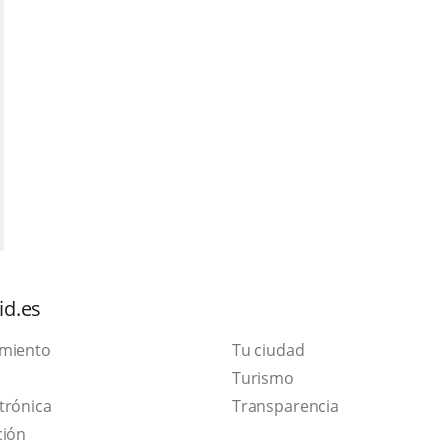
id.es
amiento
Tu ciudad
Este
Turismo
Enlace
enlace
trónica
Transparencia
a
se
ción