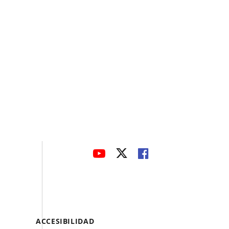
avaHeaderSocial
ENLACE
ENLACE
ENLACE
A
A
A
UNA
UNA
UNA
APLICACIÓN
APLICACIÓN
APLICACIÓN
EXTERNA.
EXTERNA.
EXTERNA.
Menú
ACCESIBILIDAD