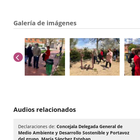
Galería de imágenes
anterior
Número
de
Audios relacionados
diapositivas:
12
Declaraciones de:
Concejala Delegada General de
Medio Ambiente y Desarrollo Sostenible y Portavoz
del grupo, María Sánchez Esteban