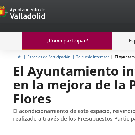
Portal
Saltar al contenido
de
Participación
Menu
¿Cómo participar?
Es
navegación
Participación
Inicio
Espacios de Participación
Te puede interesar
El Ayuntami
El Ayuntamiento in
en la mejora de la 
Flores
El acondicionamiento de este espacio, reivindica
realizado a través de los Presupuestos Particip