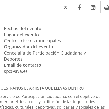
Twitter
Enlace
Facebook
Enlace
Link
Enla
a
a
a
una
una
una
Datos
Fechas del evento
aplicación
aplicación
aplic
del
Lugar del evento
evento
externa.
externa.
exte
Centros cívicos municipales
Organizador del evento
Concejalía de Participación Ciudadana y
Deportes
Email de contacto
spc@ava.es
escripción
MUÉSTRANOS EL ARTISTA QUE LLEVAS DENTRO!
 Servicio de Participación Ciudadana, con el objetivo de
mentar el desarrollo y la difusión de las inquietudes
tísticas, culturales, deportivas, solidarias y sociales de las