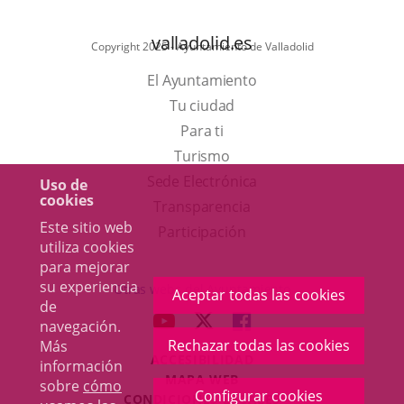
valladolid.es
Copyright 2025 - Ayuntamiento de Valladolid
El Ayuntamiento
Tu ciudad
Para ti
Este
Turismo
enlace
Enlace
Sede Electrónica
Uso de
cookies
se
a
Transparencia
Este sitio web
abrirá
una
Participación
utiliza cookies
en
aplicación
para mejorar
una
externa.
su experiencia
Otras webs del Ayuntamiento
Aceptar todas las cookies
de
ventana
aderSocial
ENLACE
ENLACE
ENLACE
navegación.
nueva.
A
A
A
Rechazar todas las cookies
Más
ACCESIBILIDAD
UNA
UNA
UNA
información
MAPA WEB
sobre
cómo
APLICACIÓN
APLICACIÓN
APLICACIÓN
Configurar cookies
r
CONDICIONES LEGALES