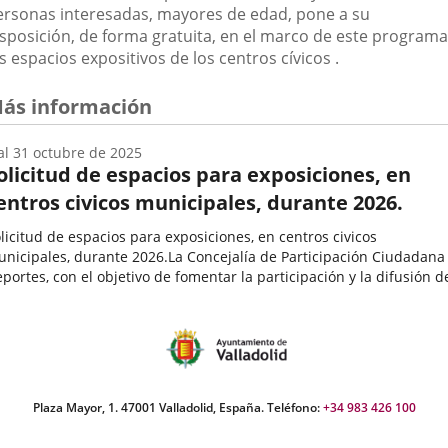
ersonas interesadas, mayores de edad, pone a su
isposición, de forma gratuita, en el marco de este programa
s espacios expositivos de los centros cívicos .
ás información
al
31
octubre
de 2025
olicitud de espacios para exposiciones, en
entros civicos municipales, durante 2026.
licitud de espacios para exposiciones, en centros civicos
nicipales, durante 2026.La Concejalía de Participación Ciudadana
portes, con el objetivo de fomentar la participación y la difusión d
s inquietudes artísticas, culturales, deportivas, solidarias...
echa
e
icio
el
vento
Plaza Mayor, 1. 47001 Valladolid, España. Teléfono:
+34 983 426 100