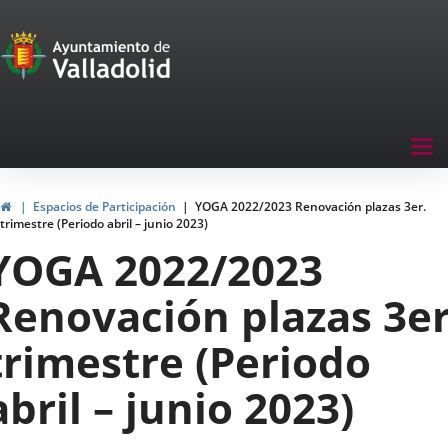
Portal
Saltar al contenido
de
Participación
Menu
Tog
navegación
nav
Participación
Inicio
Espacios de Participación
YOGA 2022/2023 Renovación plazas 3er.
trimestre (Periodo abril – junio 2023)
YOGA 2022/2023
Renovación plazas 3er
trimestre (Periodo
abril – junio 2023)