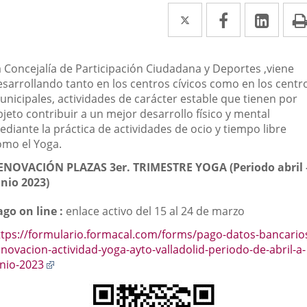
Twitter
Enlace
Facebook
Enlace
Link
Enla
a
a
a
una
una
una
escripción
a Concejalía de Participación Ciudadana y Deportes ,viene
aplicación
aplicación
aplic
esarrollando tanto en los centros cívicos como en los centr
unicipales, actividades de carácter estable que tienen por
externa.
externa.
exte
jeto contribuir a un mejor desarrollo físico y mental
diante la práctica de actividades de ocio y tiempo libre
omo el Yoga.
ENOVACIÓN PLAZAS 3er. TRIMESTRE YOGA (Periodo abril 
unio 2023)
ago on line :
enlace activo del 15 al 24 de marzo
ttps://formulario.formacal.com/forms/pago-datos-bancario
enovacion-actividad-yoga-ayto-valladolid-periodo-de-abril-a-
Enlace
unio-2023
a
una