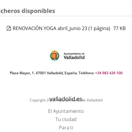
icheros disponibles
RENOVACIÓN YOGA abril_junio 23
(1 página)
77
KB
Plaza Mayor, 1. 47001 Valladolid, España. Teléfono:
+34 983 426 100
valladolid.es
Copyright 2025 - Ayuntamiento de Valladolid
El Ayuntamiento
Tu ciudad
Para ti