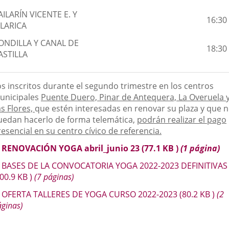
AILARÍN VICENTE E. Y
16:30
ILARICA
ONDILLA Y CANAL DE
18:30
ASTILLA
os inscritos durante el segundo trimestre en los centros
unicipales
Puente Duero, Pinar de Antequera, La Overuela 
as Flores,
que estén interesadas en renovar su plaza y que 
uedan hacerlo de forma telemática,
podrán realizar el pago
esencial en su centro cívico de referencia.
RENOVACIÓN YOGA abril_junio 23
(77.1
KB
)
(1 página)
BASES DE LA CONVOCATORIA YOGA 2022-2023 DEFINITIVAS
200.9
KB
)
(7 páginas)
OFERTA TALLERES DE YOGA CURSO 2022-2023
(80.2
KB
)
(2
ginas)