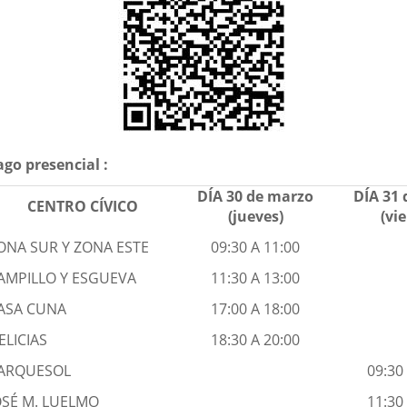
aplicación
externa.
ago presencial :
DÍA 30 de marzo
DÍA 31
CENTRO CÍVICO
(jueves)
(vi
ONA SUR Y ZONA ESTE
09:30 A 11:00
AMPILLO Y ESGUEVA
11:30 A 13:00
ASA CUNA
17:00 A 18:00
ELICIAS
18:30 A 20:00
ARQUESOL
09:30
OSÉ M. LUELMO
11:30